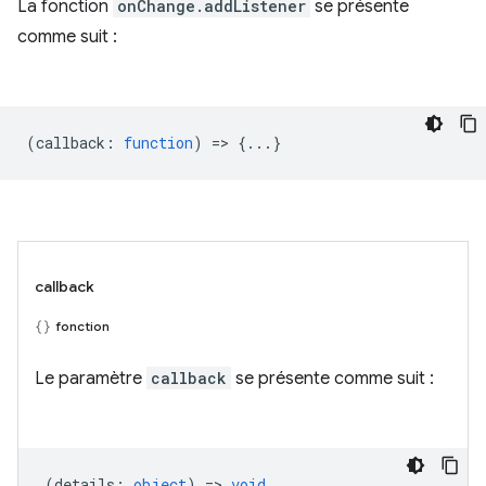
La fonction
onChange.addListener
se présente
comme suit :
(
callback
:
function
) => {...}
callback
fonction
Le paramètre
callback
se présente comme suit :
(
details
:
object
) =>
void