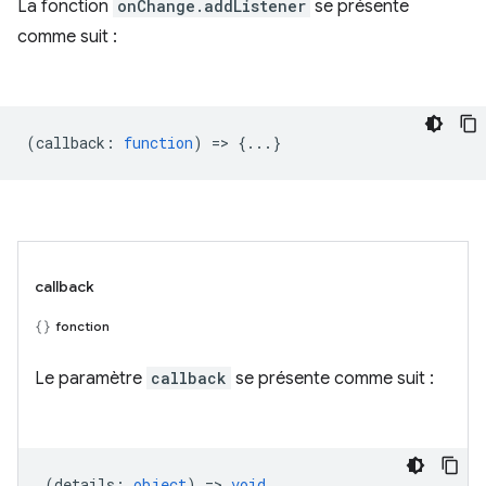
La fonction
onChange.addListener
se présente
comme suit :
(
callback
:
function
) => {...}
callback
fonction
Le paramètre
callback
se présente comme suit :
(
details
:
object
) =>
void