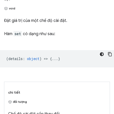
void
Đặt giá trị của một chế độ cài đặt.
Hàm
set
có dạng như sau:
(
details
:
object
) => {...}
chi tiết
đối tượng