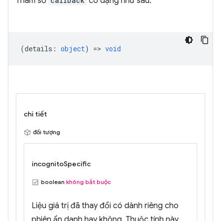
Tham số
callback
có dạng như sau:
(
details
:
object
) =>
void
chi tiết
đối tượng
incognitoSpecific
boolean
không bắt buộc
Liệu giá trị đã thay đổi có dành riêng cho
phiên ẩn danh hay không. Thuộc tính này