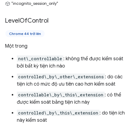
"incognito_session_only"
Level
Of
Control
Chrome 44 trở lên
Một trong
not\_controllable
: không thể được kiểm soát
bởi bất kỳ tiện ích nào
controlled\_by\_other\_extensions
: do các
tiện ích có mức độ ưu tiên cao hơn kiểm soát
controllable\_by\_this\_extension
: có thể
được kiểm soát bằng tiện ích này
controlled\_by\_this\_extension
: do tiện ích
này kiểm soát