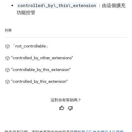
controlled\_by\_this\_extension
：由這個擴充
功能控管
列舉
「not_controllable」
"controlled_by_other_extensions"
"controllable_by_this_extension"
"controlled_by_this_extension"
這對你有幫助嗎？