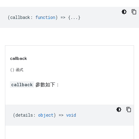
(
callback
:
function
) => {...}
callback
函式
callback
參數如下：
(
details
:
object
) =>
void