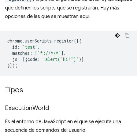
que definen los scripts que se registrarán. Hay más
opciones de las que se muestran aquí.
chrome
.
userScripts
.
register
([{
id
:
'test'
,
matches
:
[
'*://*/*'
],
js
:
[{
code
:
'alert("Hi!")'
}]
}]);
Tipos
Execution
World
Es el entorno de JavaScript en el que se ejecuta una
secuencia de comandos del usuario.