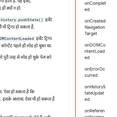
रिगर होता है. यह इवेंट,
onComplet
 ही क्यों न हो.
ed
history.pushState()
इवेंट
onCreated
 भी ट्रिगर हो सकता है.
Navigation
Target
OMContentLoaded
इवेंट ट्रिगर
onDOMCo
 कॉन्टेंट पहले ही लोड हो चुका था.
ntentLoad
ो पूरी तरह से लोड हो चुके पेज को
ed
onErrorOc
curred
onHistoryS
ा. ऐसा हो सकता है कि
tateUpdat
 है. इसके अलावा, ऐसा भी हो सकता है
ed
onReferen