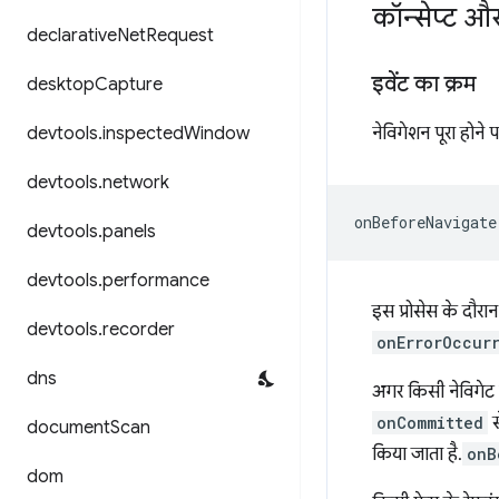
कॉन्सेप्ट औ
declarative
Net
Request
इवेंट का क्रम
desktop
Capture
devtools
.
inspected
Window
नेविगेशन पूरा होने पर,
devtools
.
network
devtools
.
panels
devtools
.
performance
इस प्रोसेस के दौरा
devtools
.
recorder
onErrorOccur
dns
अगर किसी नेविगेट कि
onCommitted
स
document
Scan
किया जाता है.
onB
dom