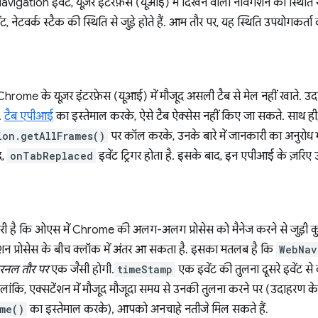
gation इवेंट, यूज़र इंटरफ़ेस (यूआई) में दिखने वाली नेविगेशन की स्थिति से क
नेटवर्क स्टैक की स्थिति से जुड़े होते हैं. आम तौर पर, यह स्थिति उपयोगकर्ता
Chrome के यूज़र इंटरफ़ेस (यूआई) में मौजूद असली टैब से मेल नहीं खाते. उ
ै.
टैब एपीआई
का इस्तेमाल करके, ऐसे टैब ऐक्सेस नहीं किए जा सकते. साथ ही
ion.getAllFrames()
पर कॉल करके, उनके बारे में जानकारी का अनुरोध
द,
onTabReplaced
इवेंट ट्रिगर होता है. इसके बाद, इन एपीआई के ज़रिए उ
ूरी है कि ओएस में Chrome की अलग-अलग प्रोसेस को मैनेज करने से जुड़ी 
ेंशन प्रोसेस के बीच क्लॉक में अंतर आ सकता है. इसका मतलब है कि
WebNav
टरनल तौर पर
एक जैसी होगी.
timeStamp
एक इवेंट की तुलना दूसरे इवेंट 
लांकि, एक्सटेंशन में मौजूद मौजूदा समय से उनकी तुलना करने पर (उदाहरण क
me()
का इस्तेमाल करके), आपको अनचाहे नतीजे मिल सकते हैं.