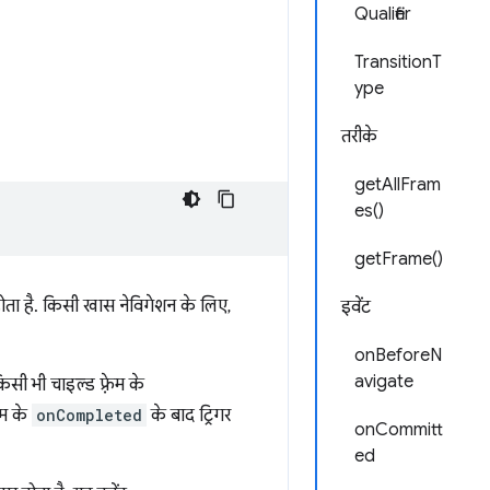
Qualifier
TransitionT
ype
तरीके
getAllFram
es()
getFrame()
 होता है. किसी खास नेविगेशन के लिए,
इवेंट
onBeforeN
avigate
ी भी चाइल्ड फ़्रेम के
ेम के
onCompleted
के बाद ट्रिगर
onCommitt
ed