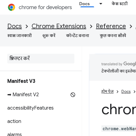
Docs
केस स्टडी
Docs
Chrome Extensions
Reference
खास जानकारी
शुरू करें
कॉन्टेंट बनाना
कुछ करना सीखें
टेक्नोलॉजी का इस्तेमाल
Manifest V3
होम पेज
Docs
➡ Manifest V2
chro
accessibility
Features
action
chrome.webNa
alarms