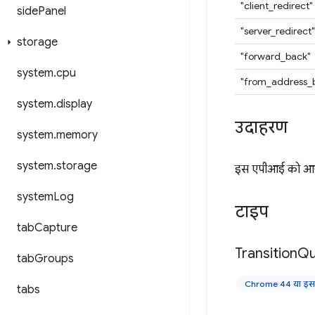
"client_redirect"
side
Panel
"server_redirect"
storage
"forward_back"
system
.
cpu
"from_address_
system
.
display
उदाहरण
system
.
memory
system
.
storage
इस एपीआई को आज़
system
Log
टाइप
tab
Capture
Transition
Qu
tab
Groups
Chrome 44 या इसके
tabs