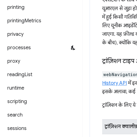
एक्सटेंशन के साथ ए
printing
यूआरएल से जुड़ा हो
में हुई किसी गतिविध
printing
Metrics
लिए यूनीक आइडेंटिफ
privacy
जाएगा. यह फ़ील्ड 
के बीच), क्योंकि य
processes
ट्रांज़िशन टाइ
proxy
reading
List
webNavigatio
History API
में इ
runtime
इसके अलावा, कई
scripting
ट्रांज़िशन के लिए ये
search
ट्रांज़िशन क्वाली
sessions