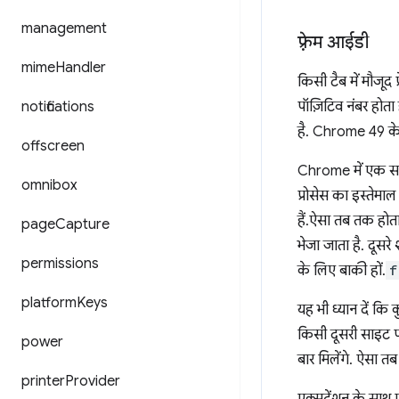
management
फ़्रेम आईडी
mime
Handler
किसी टैब में मौजूद
notifications
पॉज़िटिव नंबर होता 
है. Chrome 49 के ब
offscreen
Chrome में एक साथ
omnibox
प्रोसेस का इस्तेमा
हैं.ऐसा तब तक होत
page
Capture
भेजा जाता है. दूसरे
permissions
के लिए बाकी हों.
f
platform
Keys
यह भी ध्यान दें क
किसी दूसरी साइट प
power
बार मिलेंगे. ऐस
printer
Provider