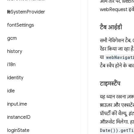
आम तौर पर, webNavi
webRequest इवेंट, 
file
System
Provider
font
Settings
टैब आईडी
gcm
सभी नेविगेशन टैब, 
रेंडर किया जा रहा ह
history
या
webNavigat
i18n
टैब स्वैप होने के बा
identity
टाइमस्टैंप
idle
यह ध्यान रखना ज़र
input
.
ime
ब्राउज़र और एक्सट
प्रॉपर्टी की वैल्यू,
इं
instance
ID
ऑफ़सेट मिलेगा. हा
login
State
Date()).getTi