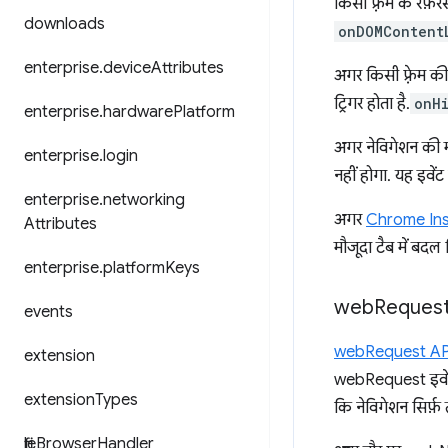
किसी फ़्रेम के रेफ़रं
downloads
onDOMContent
enterprise
.
device
Attributes
अगर किसी फ़्रेम की
ट्रिगर होता है.
onH
enterprise
.
hardware
Platform
अगर नेविगेशन की 
enterprise
.
login
नहीं होगा. यह इवें
enterprise
.
networking
अगर
Chrome Ins
Attributes
मौजूदा टैब में बदल द
enterprise
.
platform
Keys
web
Request इ
events
webRequest AP
extension
webRequest इवेंट अ
extension
Types
कि नेविगेशन सिर्फ़
file
Browser
Handler