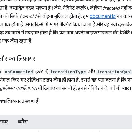
क और समस्या यह है कि फ़्रेम का लाइफ़साइकल कैसा होना चाहिए. फ़्रेम में ए
ता है. दस्तावेज़ बदल सकता है (जैसे, नेविगेट करके), लेकिन
frameId
नहीं ब
ि को सिर्फ़
frameId
से जोड़ना मुश्किल होता है. हम
documentId
का कॉन्से
़ायर होता है. अगर किसी फ़्रेम पर नेविगेट किया जाता है और वह नया दस्तावे
यह तय करने में मददगार होता है कि पेज कब अपनी लाइफ़साइकल की स्थिति बदल
ह एक जैसा रहता है.
प और क्वालिफ़ायर
n
onCommitted
इवेंट में,
transitionType
और
transitionQua
स्तेमाल किए गए ट्रांज़िशन टाइप जैसा ही होता है. इससे यह पता चलता है कि ब्
ट्रांज़िशन क्वालिफ़ायर
भी दिखाए जा सकते हैं. इनसे नेविगेशन के बारे में ज़्याद
 क्वालिफ़ायर उपलब्ध हैं:
फ़ायर
ब्यौरा