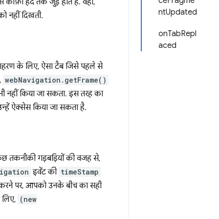
ceFragme
ाफ़ी हद तक जुड़े होते हैं. वहीं,
ntUpdated
 को नहीं दिखती.
onTabRepl
aced
दाहरण के लिए, ऐसा टैब जिसे पहले से
,
webNavigation.getFrame()
 भी नहीं किया जा सकता. इस तरह का
न्हें ऐक्सेस किया जा सकता है.
कुछ तकनीकी गड़बड़ियों की वजह से,
igation
इवेंट की
timeStamp
से करने पर, आपको उनके बीच का सही
े लिए,
(new