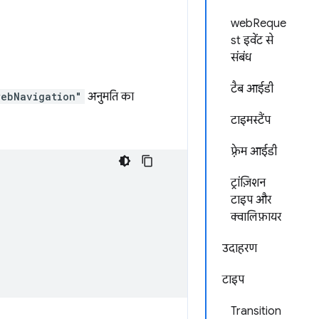
webReque
st इवेंट से
संबंध
टैब आईडी
webNavigation"
अनुमति का
टाइमस्टैंप
फ़्रेम आईडी
ट्रांज़िशन
टाइप और
क्वालिफ़ायर
उदाहरण
टाइप
Transition