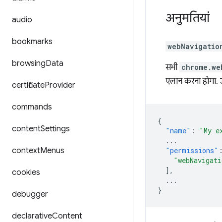
अनुमतियां
audio
bookmarks
webNavigatio
browsing
Data
सभी
chrome.we
एलान करना होगा. 
certificate
Provider
commands
{
content
Settings
"name"
:
"My e
...
context
Menus
"permissions"
"webNavigati
],
cookies
...
}
debugger
declarative
Content