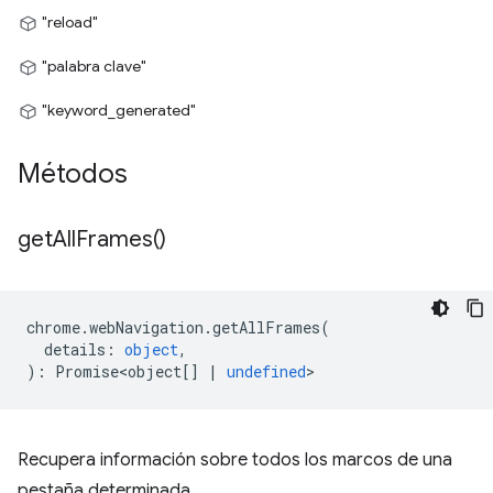
"reload"
"palabra clave"
"keyword_generated"
Métodos
get
All
Frames(
)
chrome
.
webNavigation
.
getAllFrames
(
details
:
object
,
)
:
Promise<object
[]
|
undefined
>
Recupera información sobre todos los marcos de una
pestaña determinada.