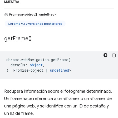
MUESTRA
Promesa<object[] | undefined>
Chrome 93 y versiones posteriores
get
Frame(
)
chrome
.
webNavigation
.
getFrame
(
details
:
object
,
)
:
Promise<object
|
undefined
>
Recupera información sobre el fotograma determinado.
Un frame hace referencia a un <iframe> o un <frame> de
una página web, y se identifica con un ID de pestaña y
un ID de frame.