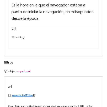
Es la hora en la que el navegador estaba a
punto de iniciar la navegación, en milisegundos
desde la época.
url
string
filtros
objeto
opcional
url
events.UrlFilter
[]
Son las condiciones que debe cumplir la URL a la