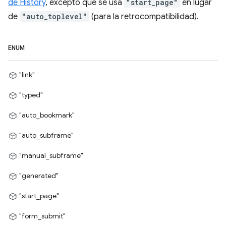
de History
, excepto que se usa
"start_page"
en lugar
de
"auto_toplevel"
(para la retrocompatibilidad).
ENUM
"link"
"typed"
"auto_bookmark"
"auto_subframe"
"manual_subframe"
"generated"
"start_page"
"form_submit"