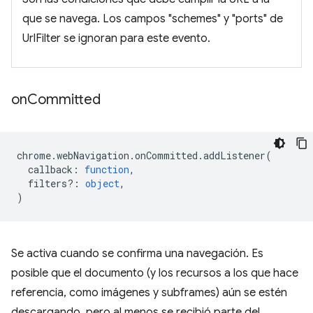
que se navega. Los campos "schemes" y "ports" de
UrlFilter se ignoran para este evento.
on
Committed
chrome
.
webNavigation
.
onCommitted
.
addListener
(
callback
:
function
,
filters?
:
object
,
)
Se activa cuando se confirma una navegación. Es
posible que el documento (y los recursos a los que hace
referencia, como imágenes y subframes) aún se estén
descargando, pero al menos se recibió parte del