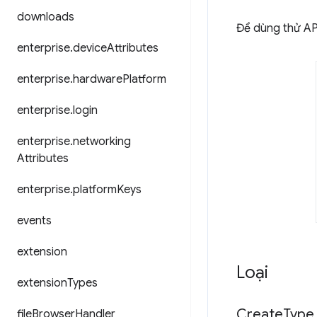
downloads
Để dùng thử API
enterprise
.
device
Attributes
enterprise
.
hardware
Platform
enterprise
.
login
enterprise
.
networking
Attributes
enterprise
.
platform
Keys
events
extension
Loại
extension
Types
Create
Type
file
Browser
Handler