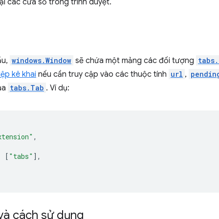
ại các cửa sổ trong trình duyệt.
ầu,
windows.Window
sẽ chứa một mảng các đối tượng
tabs
tệp kê khai
nếu cần truy cập vào các thuộc tính
url
,
pendin
ủa
tabs.Tab
. Ví dụ:
xtension"
,
:
[
"tabs"
],
và cách sử dụng