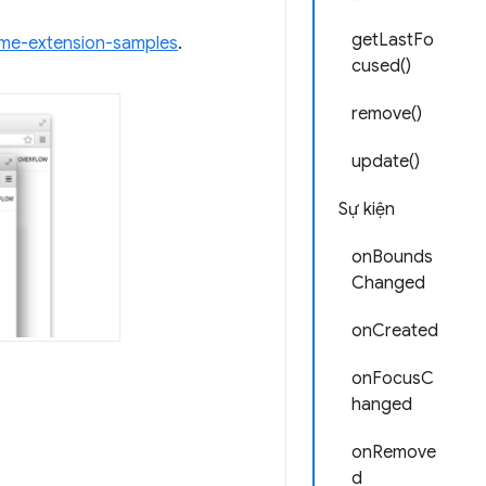
getLastFo
me-extension-samples
.
cused()
remove()
update()
Sự kiện
onBounds
Changed
onCreated
onFocusC
hanged
onRemove
d