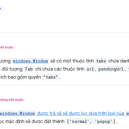
n
bắt buộc
 tượng
windows.Window
sẽ có một thuộc tính
tabs
chứa danh
c đối tượng
Tab
chỉ chứa các thuộc tính
url
,
pendingUrl
,
ện ích bao gồm quyền
"tabs"
.
hông bắt buộc
windows.Window
được trả về sẽ được lọc dựa trên loại của
w
lọc mặc định sẽ được đặt thành
['normal', 'popup']
.