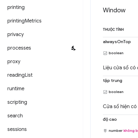
printing
Window
printing
Metrics
THUỘC TÍNH
privacy
alwaysOnTop
processes
boolean
proxy
Liệu cửa sổ có 
reading
List
tập trung
runtime
boolean
scripting
Cửa sổ hiện có 
search
độ cao
sessions
number
không b