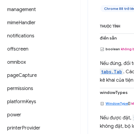
Chrome 88 trở lê
management
mime
Handler
THUỘC TÍNH
notifications
điền sẵn
offscreen
boolean
không 
omnibox
Nếu đúng, đối
tabs.Tab
. Cá
page
Capture
kê khai của ti
permissions
windowTypes
platform
Keys
WindowType
[]
k
power
Nếu được đặt,
không đặt, bộ 
printer
Provider