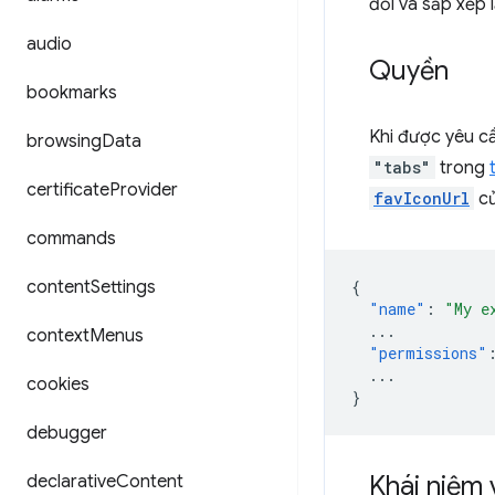
đổi và sắp xếp l
audio
Quyền
bookmarks
Khi được yêu c
browsing
Data
"tabs"
trong
certificate
Provider
favIconUrl
c
commands
content
Settings
{
"name"
:
"My e
...
context
Menus
"permissions"
...
cookies
}
debugger
Khái niệm 
declarative
Content