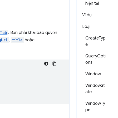
hiện tại
Ví dụ
Loại
.Tab
. Bạn phải khai báo quyền
CreateTyp
gUrl
,
title
hoặc
e
QueryOpti
ons
Window
WindowSt
ate
WindowTy
pe