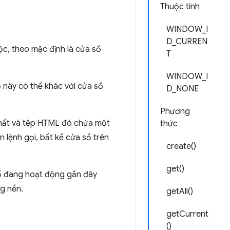
Thuộc tính
WINDOW_I
D_CURREN
c, theo mặc định là cửa sổ
T
WINDOW_I
 này có thể khác với cửa sổ
D_NONE
Phương
 nhất và tệp HTML đó chứa một
thức
n lệnh gọi, bất kể cửa sổ trên
create()
get()
a sổ đang hoạt động gần đây
ng nền.
getAll()
getCurrent
()