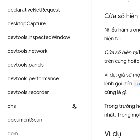
declarative
Net
Request
Cửa sổ hiện 
desktop
Capture
Nhiều hàm trong
devtools
.
inspected
Window
hiện tại.
devtools
.
network
Cửa sổ hiện tại
trên cùng hoặc 
devtools
.
panels
Ví dụ: giả sử 
devtools
.
performance
lệnh gọi đến
t
devtools
.
recorder
cùng là gì.
dns
Trong trường 
nhất. Trong một
document
Scan
Ví dụ
dom