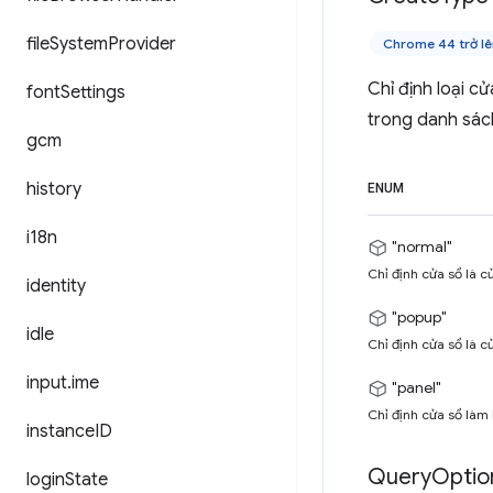
file
System
Provider
Chrome 44 trở lê
Chỉ định loại c
font
Settings
trong danh sá
gcm
history
ENUM
i18n
"normal"
Chỉ định cửa sổ là c
identity
"popup"
idle
Chỉ định cửa sổ là cử
input
.
ime
"panel"
Chỉ định cửa sổ làm 
instance
ID
Query
Optio
login
State