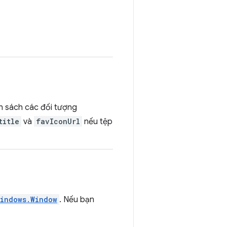
 sách các đối tượng
title
và
favIconUrl
nếu tệp
indows.Window
. Nếu bạn