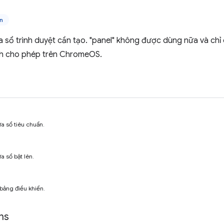
n
ửa sổ trình duyệt cần tạo. "panel" không được dùng nữa và chỉ 
ch cho phép trên ChromeOS.
ửa sổ tiêu chuẩn.
a sổ bật lên.
bảng điều khiển.
ns