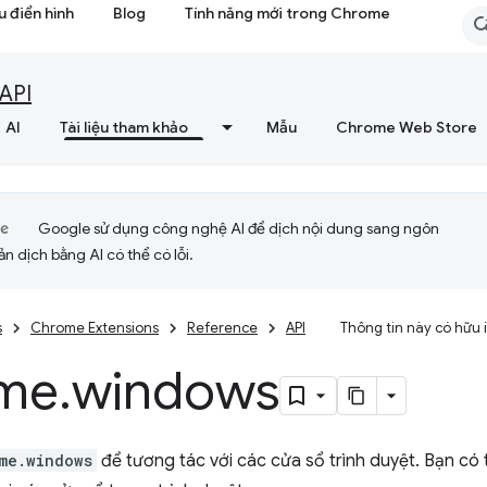
 điển hình
Blog
Tính năng mới trong Chrome
API
AI
Tài liệu tham khảo
Mẫu
Chrome Web Store
Google sử dụng công nghệ AI để dịch nội dung sang ngôn
ản dịch bằng AI có thể có lỗi.
s
Chrome Extensions
Reference
API
Thông tin này có hữu
me
.
windows
me.windows
để tương tác với các cửa sổ trình duyệt. Bạn có 