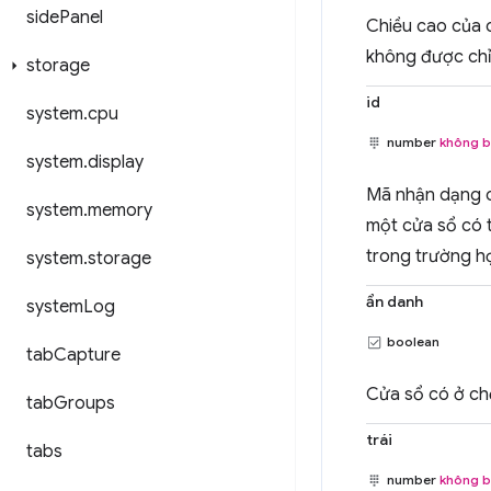
side
Panel
Chiều cao của 
không được chỉ
storage
id
system
.
cpu
number
không b
system
.
display
Mã nhận dạng c
system
.
memory
một cửa sổ có 
trong trường h
system
.
storage
ẩn danh
system
Log
boolean
tab
Capture
Cửa sổ có ở ch
tab
Groups
trái
tabs
number
không b