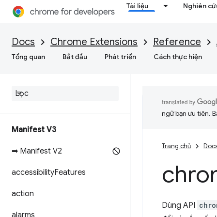
Tài liệu
Nghiên cứu
Docs
Chrome Extensions
Reference
Tổng quan
Bắt đầu
Phát triển
Cách thực hiện
ngữ bạn ưu tiên. B
Manifest V3
Trang chủ
Doc
➡ Manifest V2
chro
accessibility
Features
action
Dùng API
chro
alarms