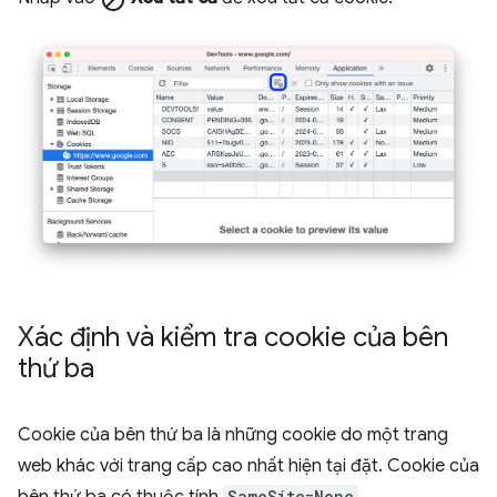
block
Xác định và kiểm tra cookie của bên
thứ ba
Cookie của bên thứ ba là những cookie do một trang
web khác với trang cấp cao nhất hiện tại đặt. Cookie của
bên thứ ba có thuộc tính
SameSite=None
.