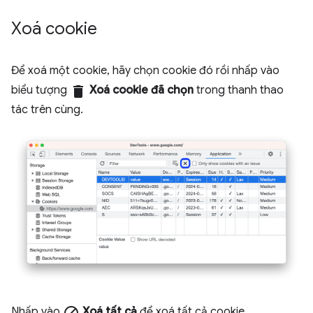
Xoá cookie
Để xoá một cookie, hãy chọn cookie đó rồi nhấp vào
biểu tượng
delete
Xoá cookie đã chọn
trong thanh thao
tác trên cùng.
Nhấp vào
Xoá tất cả
để xoá tất cả cookie.