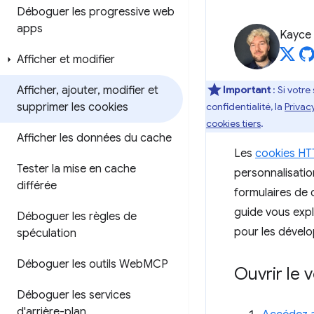
Déboguer les progressive web
apps
Kayce
Afficher et modifier
Afficher
,
ajouter
,
modifier et
Important
: Si votre
supprimer les cookies
confidentialité, la
Privac
cookies tiers
.
Afficher les données du cache
Les
cookies HT
Tester la mise en cache
personnalisatio
différée
formulaires de 
guide vous expl
Déboguer les règles de
pour les dével
spéculation
Déboguer les outils Web
MCP
Ouvrir le 
Déboguer les services
d'arrière-plan