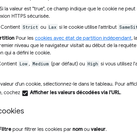
 Si la valeur est "true", ce champ indique que le cookie ne peu
xion HTTPS sécurisée.
Contient
Strict
ou
Lax
si le cookie utilise l'attribut
SameSi
rtition
Pour les
cookies avec état de partition indépendant
, 
remier niveau que le navigateur visitait au début de la requêt
n qui a défini le cookie.
Contient
Low
,
Medium
(par défaut) ou
High
si vous utilisez l
a valeur d'un cookie, sélectionnez-le dans le tableau. Pour aff
e, cochez
check_box
Afficher les valeurs décodées via l'URL
.
 cookies
Filtre
pour filtrer les cookies par
nom
ou
valeur
.