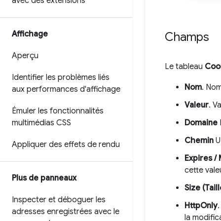
avec des extensions
Affichage
Champs
Aperçu
Le tableau
Coo
Identifier les problèmes liés
Nom
. Nom
aux performances d'affichage
Valeur
. V
Émuler les fonctionnalités
multimédias CSS
Domaine
Chemin
U
Appliquer des effets de rendu
Expires /
cette vale
Plus de panneaux
Size (Taill
Inspecter et déboguer les
HttpOnly
.
adresses enregistrées avec le
la modific