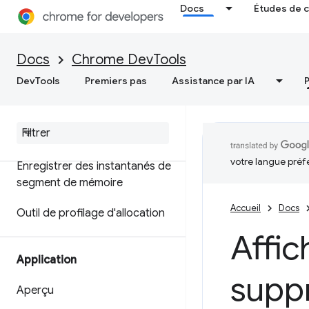
Docs
Études de 
Mémoire
Docs
Chrome DevTools
Aperçu
DevTools
Premiers pas
Assistance par IA
Terminologie liée à la mémoire
Résoudre les problèmes de
mémoire
votre langue préf
Enregistrer des instantanés de
segment de mémoire
Accueil
Docs
Outil de profilage d'allocation
Affic
Application
suppr
Aperçu