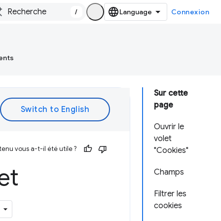
/
Connexion
ents
Sur cette
page
Ouvrir le
volet
enu vous a-t-il été utile ?
"Cookies"
et
Champs
Filtrer les
cookies