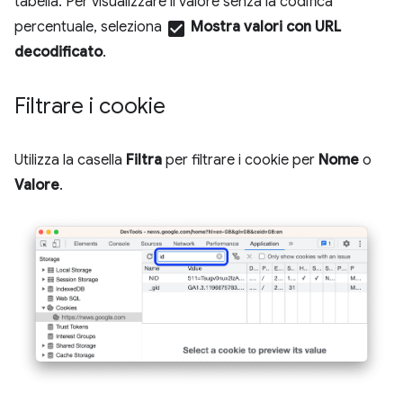
tabella. Per visualizzare il valore senza la codifica
percentuale, seleziona
check_box
Mostra valori con URL
decodificato
.
Filtrare i cookie
Utilizza la casella
Filtra
per filtrare i cookie per
Nome
o
Valore
.