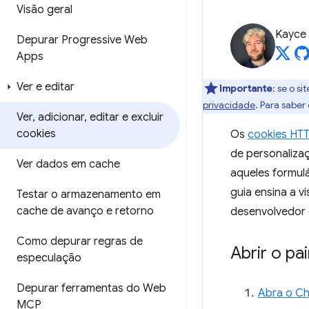
Visão geral
Kayce
Depurar Progressive Web
Apps
Ver e editar
Importante
:
se o si
privacidade
. Para saber
Ver
,
adicionar
,
editar e excluir
cookies
Os
cookies HT
de personaliza
Ver dados em cache
aqueles formulá
guia ensina a v
Testar o armazenamento em
cache de avanço e retorno
desenvolvedor
Como depurar regras de
Abrir o pa
especulação
Depurar ferramentas do Web
Abra o C
MCP