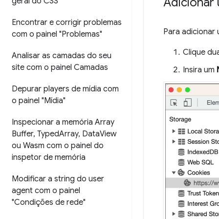
Adicionar
geral do CSS"
Encontrar e corrigir problemas
Para adicionar 
com o painel "Problemas"
Clique du
Analisar as camadas do seu
site com o painel Camadas
Insira um
Depurar players de mídia com
o painel "Mídia"
Inspecionar a memória Array
Buffer
,
Typed
Array
,
Data
View
ou Wasm com o painel do
inspetor de memória
Modificar a string do user
agent com o painel
"Condições de rede"