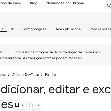
udos de caso
Blog
Novidades no Chrome
is
Configurações
Acessibilidade
Para repres
O Google usa tecnologia de IA na tradução de conteúdos
e preferência. As traduções com IA podem ter erros.
ocs
Chrome DevTools
Painéis
dicionar
,
editar e exc
ies