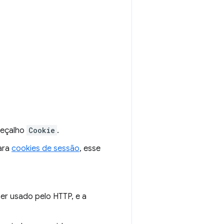
abeçalho
Cookie
.
Para
cookies de sessão
, esse
ser usado pelo HTTP, e a