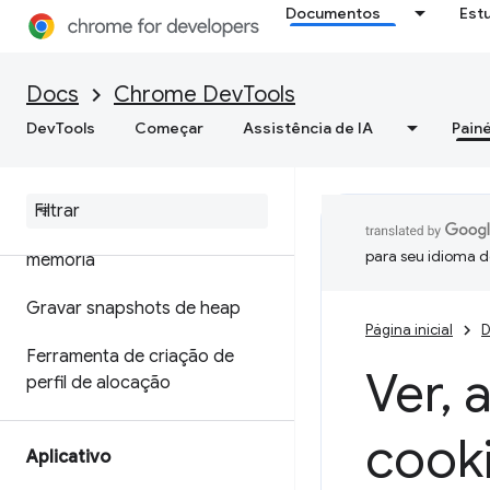
Documentos
Est
Otimizar a velocidade da Web
Memória
Docs
Chrome DevTools
DevTools
Começar
Assistência de IA
Painé
Visão geral
Terminologia de memória
Corrigir problemas de
para seu idioma d
memória
Gravar snapshots de heap
Página inicial
D
Ferramenta de criação de
Ver
,
a
perfil de alocação
cook
Aplicativo