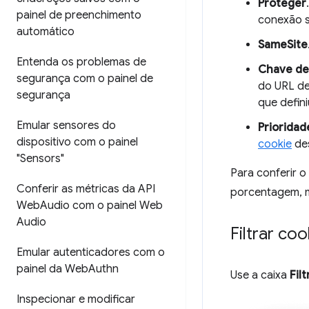
Proteger
painel de preenchimento
conexão 
automático
SameSite
Entenda os problemas de
Chave de
segurança com o painel de
do URL de 
segurança
que defini
Emular sensores do
Prioridad
dispositivo com o painel
cookie
de
"Sensors"
Para conferir o
Conferir as métricas da API
porcentagem,
Web
Audio com o painel Web
Audio
Filtrar coo
Emular autenticadores com o
painel da Web
Authn
Use a caixa
Filt
Inspecionar e modificar