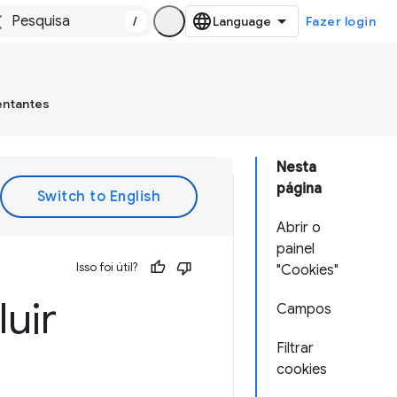
/
Fazer login
entantes
Nesta
página
Abrir o
painel
Isso foi útil?
"Cookies"
luir
Campos
Filtrar
cookies