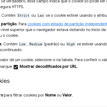
. Se verdadeiro, esse campo indica que o cookie só pode ser
segura HTTPS.
. Contém
Strict
ou
Lax
se o cookie estiver usando o atrib
 partição
. Para
cookies com estado de partição independen
nível superior que o navegador estava visitando no início da
u o cookie.
e
. Contém
Low
,
Medium
(padrão) ou
High
se estiver usando
scontinuado.
 valor de um cookie, selecione-o na tabela. Para conferir o va
 marque
check_box
Mostrar decodificados por URL
.
kies
ro
para filtrar cookies por
Nome
ou
Valor
.