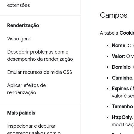
extensões
Campos
Renderização
A tabela
Cooki
Visão geral
Nome
. O
Descobrir problemas com o
Valor
: O 
desempenho da renderização
Domínio
.
Emular recursos de mídia CSS
Caminho
Aplicar efeitos de
Expires /
renderização
valor é s
Tamanho
Mais painéis
HttpOnly
modificaç
Inspecionar e depurar
endereços salvos com o