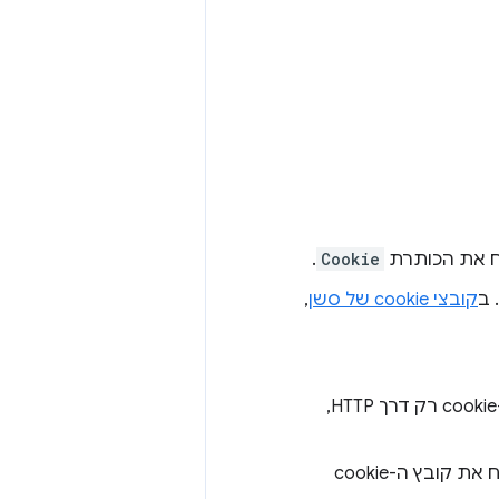
.
Cookie
קובצי cookie של סשן
,
. אם הערך הוא true, השדה הזה מציין שצריך להשתמש בקובץ ה-cookie רק דרך HTTP,
. אם הערך של השדה הזה הוא true, המשמעות היא שאפשר לשלוח את קובץ ה-cookie