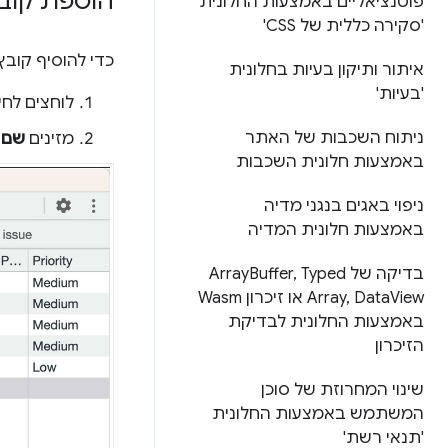
הוספת קובץ okie
פוטנציאליים באמצעות החלונית
'סקירה כללית של CSS'
כדי להוסיף קובץ cookie שרירותי
איתור ותיקון בעיות בחלונית
'בעיות'
לוחצים לחי
ניתוח השכבות של האתר
מזינים
שם
ו
באמצעות חלונית השכבות
ניפוי באגים בנגני מדיה
באמצעות חלונית המדיה
בדיקה של Array
Typed
,
Buffer
Data
,
Array
View או זיכרון Wasm
באמצעות החלונית לבדיקת
הזיכרון
שינוי המחרוזת של סוכן
המשתמש באמצעות החלונית
'תנאי רשת'