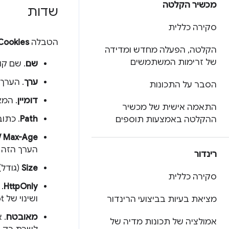
מכשיר הקלטה
שדות
סקירה כללית
הטבלה
Cookies
הקלטה
,
הפעלה מחדש ומדידה
של זרימות המשתמשים
שם
. שם קובץ ה
ערך
. הערך של
הסבר על התכונות
דומיין
. המא
התאמה אישית של מכשיר
Path
. כתובת ה-URL שצריכה להופיע בכתובת
ההקלטה באמצעות תוספים
 / Max-Age
הערך הזה 
רינדור
Size
(גודל). גו
סקירה כללית
HttpOnly
ושינוי של JavaScript אסור.
מציאת בעיות בביצועי הרינדור
מאובטח
אמולציה של תכונות מדיה של