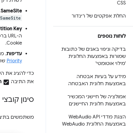
לשרת רק דרך
CSS
SameSite
.
החלת אפקטים של רינדור
SameSite
tition Key
ה-RL
לוחות נוספים
Cookie.
בדיקה וניפוי באגים של כתובות
עדיפות
. מ
שמורות באמצעות החלונית
Priority
שהו
'מילוי אוטומטי'
מידע על בעיות אבטחה
את התיבה
check_box
הצ
באמצעות חלונית האבטחה
אמולציה של חיישני המכשיר
סינון קובצי cookie
באמצעות חלונית החיישנים
הצגת מדדי Web
Audio API
משתמשים בתי
באמצעות החלונית Web
Audio