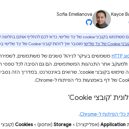
Sofia Emelianova
Kayce B
לישי, כדאי לכם להחליף אותם בחלופה לשמירה על הפרטיות,
 צד שלישי
מוסבר איך לזהות קובצי Cookie של צד שלישי בכלי הפיתוח.
משמשים בעיקר לניהול סשנים של משתמשים, לשמיר
ולמעקב אחר התנהגות המשתמשים. הם גם הסיבה לכל טפסי הה
'באתר הזה נעשה שימוש בקובצי cookie', שרואים באינטרנט. במד
'קובצי Cookie'
י הפיתוח ל-Chrome
.
ת
Application
(אפליקציה) >
Storage
(אחסון) >
Cookies
(קובצי cookie) ובוחרים מקור.