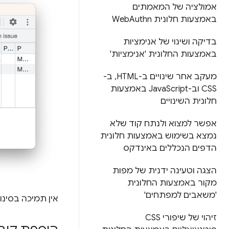
אמולציה של המאמתים
באמצעות חלונית Web
Authn
בדיקה ושינוי של אנימציות
באמצעות החלונית 'אנימציות'
מעקב אחר שינויים ב-HTML
,
ב-
CSS וב-Java
Script באמצעות
חלונית השינויים
אפשר למצוא ולנתח קוד שלא
נמצא בשימוש באמצעות חלונית
הדפים הנכללים באינדקס
הצגה וטעינה ידנית של מפות
מקור באמצעות החלונית
'משאבים למפתחים'
אין תמיכה בסינון לפי
זיהוי של שיפורי CSS