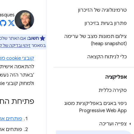
טרמינולוגיה של הזיכרון
asques
פתרון בעיות בזיכרון
צילום תמונות מצב של ערימה
חשוב:
אם האתר שלכם משתמש בקובצי cookie של צד ש
(heap snapshot)
במאמר
זיהוי ובדיקה של קובצי Cookie של
כלי לניתוח הקצאה
קובצי cookie מסוג HTTP
להתאמה אישית 
אפליקציה
ולמחוק קובצי Cookie של דף באמצעות כלי הפיתוח ל-Chrome.
סקירה כללית
פתיחת החלונית 
ניפוי באגים באפליקציות מסוג
Progressive Web App
פותחים את כל
צפייה ועריכה
פותחים א