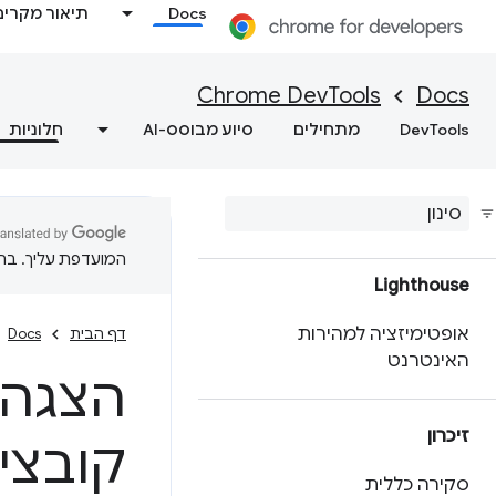
התאמה אישית של נתוני
Docs
תיאור מקרים
הביצועים באמצעות API
להרחבה
Chrome DevTools
Docs
מקבלים תובנות פרקטיות לגבי
DevTools
מתחילים
סיוע מבוסס-AI
חלוניות
ביצועי האתר
שמירת נתוני מעקב אחר
ביצועים
המועדפת עליך. בתרג
Lighthouse
אופטימיזציה למהירות
דף הבית
Docs
האינטרנט
הצגה
זיכרון
קובצי ookie
סקירה כללית