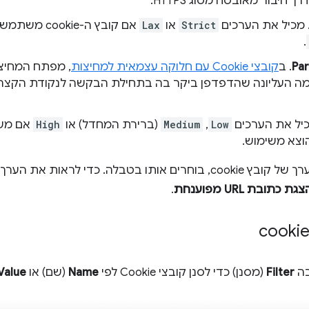
 חיבור מאובטח מסוג HTTPS.
 מכיל את הערכים
Strict
או
Lax
אם קובץ ה-cookie משתמש במאפיין הניסיוני
.
Par
. ב
קובצי Cookie עם חלוקה עצמאית למחיצות
, מפתח המחיצ
U ברמה העליונה שהדפדפן ביקר בה בתחילת הבקשה לנקודת הקצ
כיל את הערכים
Low
,‏
Medium
(ברירת המחדל) או
High
אם מש
צא משימוש.
כדי להציג את הערך של קובץ cookie, בוחרים אותו בטבלה. כדי ל
גת כתובת URL מפוענחת
.
בה
Filter
(מסנן) כדי לסנן קובצי Cookie לפי
Name
(שם) או
Value