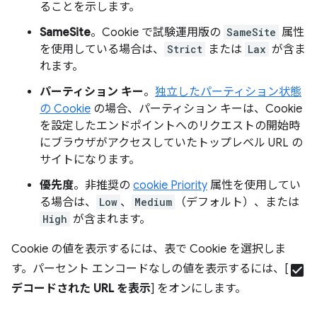
ることを示します。
SameSite
。Cookie で試験運用版の
SameSite
属性
を使用している場合は、
Strict
または
Lax
が含ま
れます。
パーティション キー
。
独立したパーティション状態
の Cookie
の場合、パーティション キーは、Cookie
を設定したエンドポイントへのリクエストの開始時
にブラウザがアクセスしていたトップレベル URL の
サイトになります。
優先度
。非推奨の
cookie Priority
属性を使用してい
る場合は、
Low
、
Medium
（デフォルト）、または
High
が含まれます。
Cookie の値を表示するには、表で Cookie を選択しま
す。パーセント エンコードなしの値を表示するには、[
check_box
デコードされた URL を表示
] をオンにします。