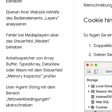
beheben
Kleinschreibun
Ebenen Ihrer Website mithilfe
des Bedienelements „Layers“
Cookie hi
analysieren
Fehler bei Mediaplayern über
So fügen Sie ei
das Steuerfeld „Medien“
Doppelklic
beheben
Geben Sie
Arbeitsspeicher von Array
Buffer
,
Typed
Array
,
Data
View
oder Wasm mit dem Steuerfeld
„Memory Inspector“ prüfen
User-Agent-String mit dem
Bereich
„Netzwerkbedingungen“
überschreiben