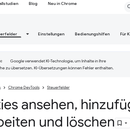
allstudien
Blog
Neu in Chrome
erfelder
Einstellungen
Bedienungshilfen
Für 
Google verwendet KI-Technologie, um Inhalte in Ihre
he zu übersetzen. KI-Übersetzungen können Fehler enthalten.
s
Chrome DevTools
Steuerfelder
ies ansehen
,
hinzufü
beiten und löschen