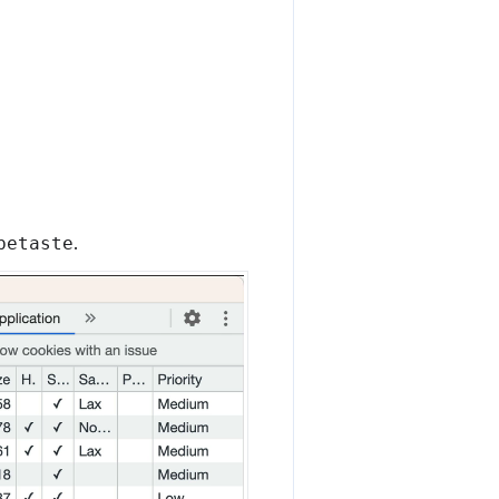
betaste
.