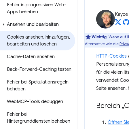
Fehler in progressiven Web-
Apps beheben
Kayce
Ansehen und bearbeiten
Cookies ansehen
,
hinzufügen
,
Wichtig
:Wenn auf I
bearbeiten und löschen
Alternative wie die
Priv
HTTP-Cookies
w
Cache-Daten ansehen
Personalisierun
Back-Forward-Caching testen
für die vielen l
verwendet Cooki
Fehler bei Spekulationsregeln
Seite ansehen, 
beheben
Web
MCP-Tools debuggen
Bereich „C
Fehler bei
Hintergrunddiensten beheben
Öffnen Si