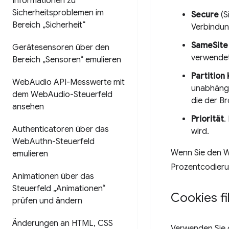
Informationen zu
Sicherheitsproblemen im
Secure
(S
Bereich „Sicherheit“
Verbindun
SameSite
Gerätesensoren über den
verwendet
Bereich „Sensoren“ emulieren
Partition
Web
Audio API-Messwerte mit
unabhängig
dem Web
Audio-Steuerfeld
die der B
ansehen
Priorität
.
Authenticatoren über das
wird.
Web
Authn-Steuerfeld
Wenn Sie den W
emulieren
Prozentcodieru
Animationen über das
Steuerfeld „Animationen“
Cookies fi
prüfen und ändern
Änderungen an HTML
,
CSS
Verwenden Sie 