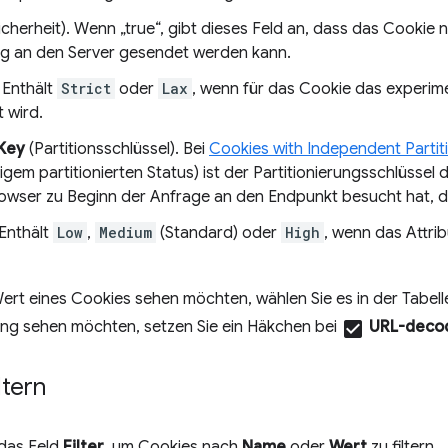
icherheit). Wenn „true“, gibt dieses Feld an, dass das Cookie 
g an den Server gesendet werden kann.
Enthält
Strict
oder
Lax
, wenn für das Cookie das experime
 wird.
 Key
(Partitionsschlüssel). Bei
Cookies with Independent Partit
em partitionierten Status) ist der Partitionierungsschlüssel
rowser zu Beginn der Anfrage an den Endpunkt besucht hat, d
 Enthält
Low
,
Medium
(Standard) oder
High
, wenn das Attri
ert eines Cookies sehen möchten, wählen Sie es in der Tabel
ng sehen möchten, setzen Sie ein Häkchen bei
check_box
URL-decod
ltern
das Feld
Filter
, um Cookies nach
Name
oder
Wert
zu filtern.