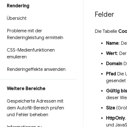
Rendering
Felder
Übersicht
Probleme mit der
Die Tabelle
Coo
Renderingleistung ermitteln
Name
: D
CSS-Medienfunktionen
Wert
: De
emulieren
Domain
Di
Renderingeffekte anwenden
Pfad
Die U
gesendet 
Weitere Bereiche
Gültig bi
dieser We
Gespeicherte Adressen mit
dem Autofill-Bereich prüfen
Size
(Größ
und Fehler beheben
HttpOnly
und JavaS