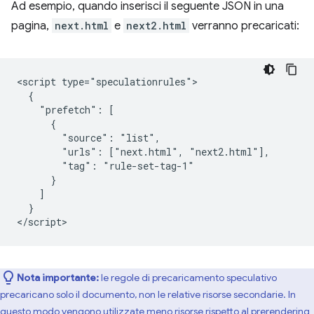
Ad esempio, quando inserisci il seguente JSON in una
pagina,
next.html
e
next2.html
verranno precaricati:
<script type="speculationrules">

  {

    "prefetch": [

      {

        "source": "list",

        "urls": ["next.html", "next2.html"],

        "tag": "rule-set-tag-1"

      }

    ]

  }

Nota importante:
le regole di precaricamento speculativo
precaricano solo il documento, non le relative risorse secondarie. In
questo modo vengono utilizzate meno risorse rispetto al prerendering