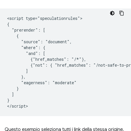
<script type="speculationrules">

{

  "prerender": [

    {

      "source": "document",

      "where": {

        "and": [

          {"href_matches": "/*"},

          {"not": { "href_matches": "/not-safe-to-pr
        ]

      },

      "eagerness": "moderate"

    }

  ]

}

Questo esempio seleziona tutti i link della stessa origine,