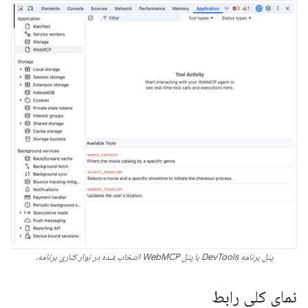
پنل برنامه DevTools با پنل WebMCP انتخاب شده در نوار کناری برنامه.
نمای کلی رابط