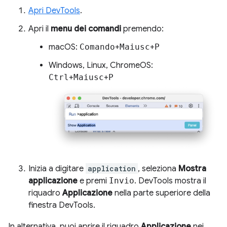
Apri DevTools
.
Apri il
menu dei comandi
premendo:
macOS:
Comando
+
Maiusc
+
P
Windows, Linux, ChromeOS:
Ctrl
+
Maiusc
+
P
Inizia a digitare
application
, seleziona
Mostra
applicazione
e premi
Invio
. DevTools mostra il
riquadro
Applicazione
nella parte superiore della
finestra DevTools.
In alternativa, puoi aprire il riquadro
Applicazione
nei