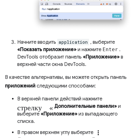
Начните вводить
application
, выберите
«Показать приложение»
и нажмите
Enter
.
DevTools отобразит панель
«Приложение»
в
верхней части окна DevTools.
В качестве альтернативы, вы можете открыть панель
приложений
следующими способами:
В верхней панели действий нажмите
стрелку «
Дополнительные панели»
и
выберите
«Приложение»
из выпадающего
списка.
more_vert
В правом верхнем углу выберите