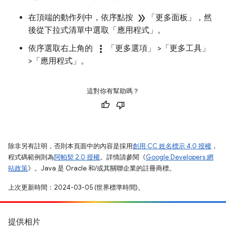
double_arrow
在頂端的動作列中，依序點按
「更多面板」
，然
後從下拉式清單中選取「應用程式」
。
more_vert
依序選取右上角的
「更多選項」
>「更多工具」
>「應用程式」
。
這對你有幫助嗎？
除非另有註明，否則本頁面中的內容是採用
創用 CC 姓名標示 4.0 授權
，
程式碼範例則為
阿帕契 2.0 授權
。詳情請參閱《
Google Developers 網
站政策
》。Java 是 Oracle 和/或其關聯企業的註冊商標。
上次更新時間：2024-03-05 (世界標準時間)。
提供相片