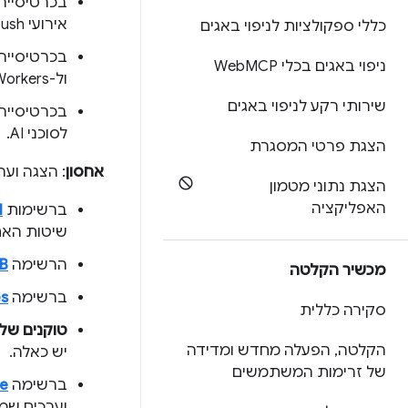
בכרטיסייה
אירועי push, עדכון שירות ועוד.
כללי ספקולציות לניפוי באגים
בכרטיסייה
ניפוי באגים בכלי Web
MCP
ול-Service Workers. אפשר גם למחוק את נתוני האתר ולהדמות מכסת אחסון מותאמת אישית.
שירותי רקע לניפוי באגים
בכרטיסייה
לסוכני AI.
הצגת פרטי המסגרת
אחסון
: הצגה וע
הצגת נתוני מטמון
האפליקציה
ברשימות
l
שיטות האח
הרשימה
B
מכשיר הקלטה
ברשימה
es
סקירה כללית
טוקנים של
הקלטה
,
הפעלה מחדש ומדידה
יש כאלה.
של זרימות המשתמשים
ברשימה
ge
וערכים שמש