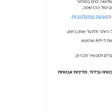
לושה ימים במחזור
וביטול ההרשמה.
ב
טעינות ספקולטיביות
.
יותר ולתעד אותן ביומן.
מתבצע מעקב אחרי האתר שלכם ומוצגות קריאות ל-API שהוצאו
לים למכשיר ולבדוק
טחה ובידוד
,
מדיניות אבטחת