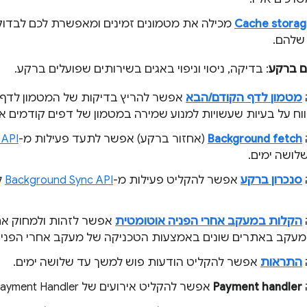
Cache stora
מכילה את מטמונים זמינים ומאפשרת לכם לבדוק,
שלהם.
ם ברקע
: בדיקה, ניסוי וניפוי באגים בשירותים שפועלים ברקע.
מטמון לדף הקודם/הבא
אפשר להריץ בדיקות של המטמון לדף 
וח על בעיות שעשויות למנוע שמירה במטמון של דפים קודמים או
Background fetch
(אחזור ברקע) אפשר לתעד פעילות מ-
 API
לושה ימים.
סנכרון ברקע
אפשר להקליט פעילות מ-
Background Sync API
ל
הקלות במעקב אחרי הפניה אוטומטית
אפשר לזהות ולמחוק א
עקב באתרים שונים באמצעות הטכניקה של מעקב אחרי הפניה
התראות
אפשר להקליט הודעות פוש למשך עד שלושה ימים.
Payment handler
אפשר להקליט אירועים של Payment Handler למשך עד שלושה ימים.