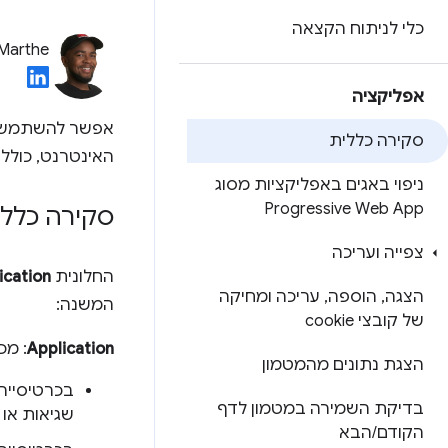
כלי לניתוח הקצאה
 Marthe
אפליקציה
אפשר להשתמש 
סקירה כללית
האינטרנט, כולל 
ניפוי באגים באפליקציות מסוג
Progressive Web App
סקירה כללי
צפייה ועריכה
החלונית
ication
הצגה
,
הוספה
,
עריכה ומחיקה
המשנה:
של קובצי cookie
Application
: מכ
הצגת נתונים מהמטמון
בכרטיסייה
בדיקת השמירה במטמון לדף
שגיאות או 
הקודם
/
הבא