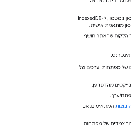
אפשר לבדוק ולנפות באגים ב-service workers על ידי הדמיה של
יש תרשים עוגה שמציג את חלוקת הזיכרון שמשמש לאחסון במטמון, ל-IndexedDB
, לנפות באגים ולבדוק את כלי ה-AI בצד הלקוח שהאתר חושף
אינטרנט.
 של מפתחות וערכים של
ייקטים מהדפדפן.
בוצות
המתאימים, אם
רוך צמדים של מפתחות