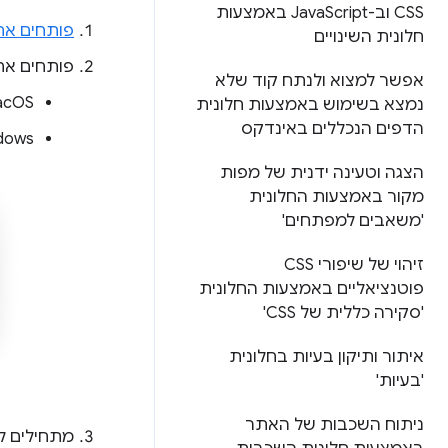
CSS וב-Java
Script באמצעות
פותחים את
חלונית השינויים
פותחים א
אפשר למצוא ולנתח קוד שלא
‫macOS
נמצא בשימוש באמצעות חלונית
הדפים הנכללים באינדקס
‫Windows, ‏ Linux
הצגה וטעינה ידנית של מפות
מקור באמצעות החלונית
'משאבים למפתחים'
זיהוי של שיפורי CSS
פוטנציאליים באמצעות החלונית
'סקירה כללית של CSS'
איתור ותיקון בעיות בחלונית
'בעיות'
ניתוח השכבות של האתר
מתחילים ל