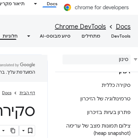
שמירת נתוני מעקב אחר
Docs
תיאור מקרים
ביצועים
Chrome DevTools
Docs
Lighthouse
DevTools
מתחילים
סיוע מבוסס-AI
חלוניות
אופטימיזציה למהירות
האינטרנט
זיכרון
המועדפת עליך. בתרג
סקירה כללית
דף הבית
Docs
טרמינולוגיה של הזיכרון
סקירה
פתרון בעיות בזיכרון
צילום תמונות מצב של ערימה
(heap snapshot)