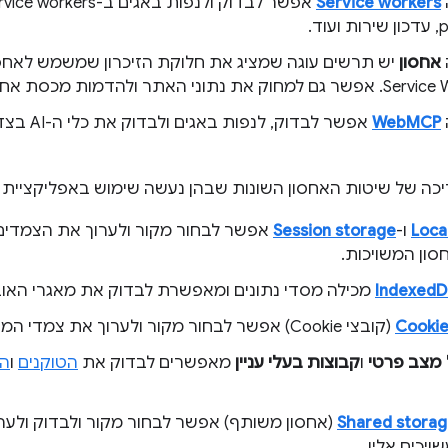
Service workers
אחסון
WebMCP
אפשר לבדוק
ריכה של שיטות האחסון השונות שבהן נעשה שימוש באפליקציית 
Loca
ו-
Session storage
אפשר לבחור מקור ולערוך את הצמדים
סון המשויכות.
IndexedD
מכילה מסדי נתונים ומאפשרת לבדוק את מאגרי האוב
Cooki
(קובצי Cookie) אפשר לבחור מקור ולערוך את צמדי המפתח/ערך.
 מצב פרטי
ו
קבוצות בעלי עניין
מאפשרים לבדוק את
הטוקנים
ו
הק
Shared stora
(אחסון משותף) אפשר לבחור מקור ולבדוק ולע
ויכים אליו.