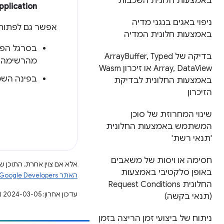
באמצעות חלונית השכבות
pplication
ניפוי באגים בנגני מדיה
אפשר גם לפתוח
באמצעות חלונית המדיה
בסרגל הפעו
בדיקה של Array
Typed
,
Buffer
מהרשימה 
Data
,
Array
View או זיכרון Wasm
בפינה השמ
באמצעות החלונית לבדיקת
הזיכרון
שינוי המחרוזת של סוכן
המשתמש באמצעות החלונית
'תנאי רשת'
חסימה או ויסות של משאבים
אלא אם צוין אחרת, התוכן של
באופן סלקטיבי באמצעות
האתר Google Developers‏
החלונית Request Conditions
עדכון אחרון: 2024-03-05 (שעון UTC).
(תנאי בקשה)
ניתוח של ביצועי זמן הריצה בזמן