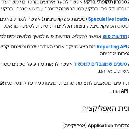
סנכרון תקופתי ברקע
אפשר לתעד אירועים מרכזיים למשך עד ש
נכרון תקופתי ברקע, כמו הרשמה לסנכרון, ביצוע סנכרון ברקע 
Speculative loads
(טעינות ספקולטיביות) אפשר לנפות באגים 
טוס הספקולטיבי, קבוצות הכללים והניסיונות לטעינה מראש.
הודעות פוש
אפשר להקליט הודעות פוש למשך שלושה ימים לכל ה
Reporting API
פרות אבטחה.
סשנים שמוגבלים למכשיר
אפשר לראות מידע על סשנים שמוגב
שויכים אליהם.
 דפים ומשאבים לתצוגות מרובות ומציגות מידע רלוונטי, כמו
אב
ועוד.
ית האפליקציה
חלונית
Application
(אפליקציה):