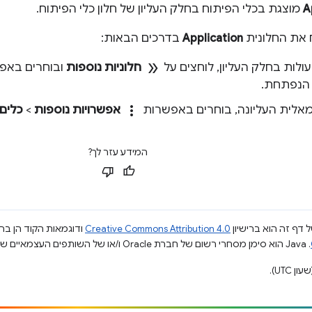
A
מוצגת בכלי הפיתוח בחלק העליון של חלון כלי הפיתוח.
 את החלונית
Application
בדרכים הבאות:
double_arrow
לות בחלק העליון, לוחצים על
חלוניות נוספות
ובוחרים באפ
הנפתחת.
more_vert
אלית העליונה, בוחרים באפשרות
אפשרויות נוספות
>
כלים 
המידע עזר לך?
 דף זה הוא ברישיון
Creative Commons Attribution 4.0
ודוגמאות הקוד הן ברי
.‏ Java הוא סימן מסחרי רשום של חברת Oracle ו/או של השותפים העצמאיים שלה.