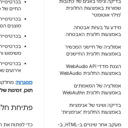
בדיקה וניפוי באגים של כתובות
בכרטיסייה
שמורות באמצעות החלונית
החיים של ס
'מילוי אוטומטי'
בכרטיסייה
מוצגים הסט
מידע על בעיות אבטחה
באמצעות חלונית האבטחה
בכרטיסייה
בכרטיסייה
אמולציה של חיישני המכשיר
משימוש וה
באמצעות חלונית החיישנים
בכרטיסייה
הצגת מדדי Web
Audio API
אירועים שמ
באמצעות החלונית Web
Audio
מסגרות
: מחלקות
אמולציה של המאמתים
תוכן
,
זמינות של API
באמצעות חלונית Web
Authn
בדיקה ושינוי של אנימציות
פתיחת חלונ
באמצעות החלונית 'אנימציות'
מעקב אחר שינויים ב-HTML
,
ב-
כדי לפתוח את ה