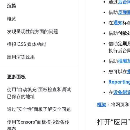
通过
后台
渲染
借助
反弹
概览
在
通知
标
发现呈现性能方面的问题
借助
付款
借助
定期
模拟 CSS 媒体功能
执行后台
应用渲染效果
借助
推测
您可以在
更多面板
Reporting
使用“自动填充”面板检查和调试
在
设备绑
已保存的地址
框架
：将网页和
通过“安全性”面板了解安全问题
打开“应用
使用“Sensors”面板模拟设备传
感器