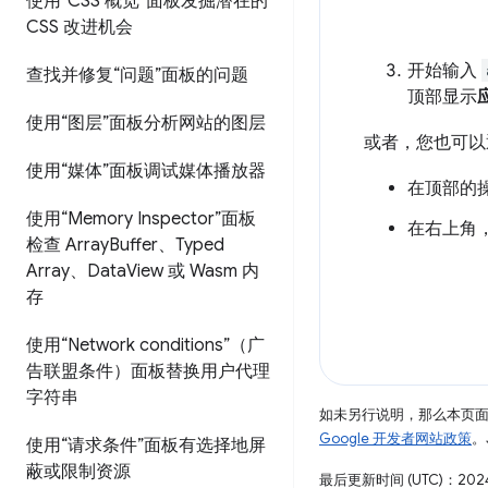
使用“CSS 概览”面板发掘潜在的
CSS 改进机会
开始输入
查找并修复“问题”面板的问题
顶部显示
使用“图层”面板分析网站的图层
或者，您也可以
使用“媒体”面板调试媒体播放器
在顶部的
使用“Memory Inspector”面板
在右上角
检查 Array
Buffer、Typed
Array、Data
View 或 Wasm 内
存
使用“Network conditions”（广
告联盟条件）面板替换用户代理
字符串
如未另行说明，那么本页
Google 开发者网站政策
。
使用“请求条件”面板有选择地屏
蔽或限制资源
最后更新时间 (UTC)：2024