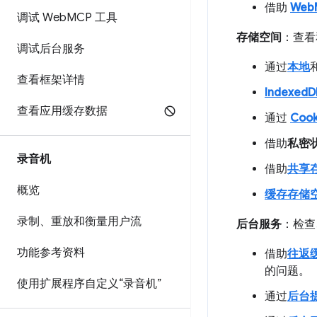
借助
Web
调试 Web
MCP 工具
存储空间
：查看
调试后台服务
通过
本地
查看框架详情
IndexedD
查看应用缓存数据
通过
Cook
借助
私密
录音机
借助
共享
概览
缓存存储
录制、重放和衡量用户流
后台服务
：检查
功能参考资料
借助
往返
的问题。
使用扩展程序自定义“录音机”
通过
后台