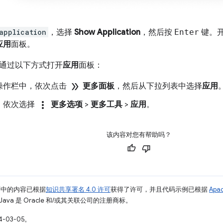
application
，选择
Show Application
，然后按
Enter
键。
应用
面板。
通过以下方式打开
应用
面板：
double_arrow
操作栏中，依次点击
更多面板
，然后从下拉列表中选择
应用
more_vert
，依次选择
更多选项
>
更多工具
>
应用
。
该内容对您有帮助吗？
面中的内容已根据
知识共享署名 4.0 许可
获得了许可，并且代码示例已根据
Apa
Java 是 Oracle 和/或其关联公司的注册商标。
-03-05。