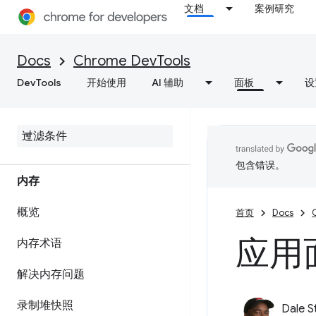
获取有关网站性能的富有实用价
文档
案例研究
值的分析洞见
保存性能轨迹
Docs
Chrome DevTools
DevTools
开始使用
AI 辅助
面板
设
Lighthouse
优化网页速度
包含错误。
内存
概览
首页
Docs
应用
内存术语
解决内存问题
录制堆快照
Dale S