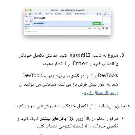
شروع به تایپ
autofill
کنید،
نمایش تکمیل خودکار
را
انتخاب کنید و
Enter را
فشار دهید.
DevTools پانل را در
کشو
در پایین پنجره DevTools
شما به طور پیش فرض باز می کند. همچنین می توانید
آن
را به بالا منتقل کنید
.
همچنین، می‌توانید پانل
تکمیل خودکار
را به روش‌های زیر باز کنید:
double_arrow
در نوار اقدام در بالا، روی
پانل‌های بیشتر
کلیک کنید و
تکمیل خودکار را
از لیست کشویی انتخاب کنید.