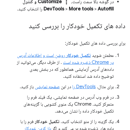
more_vert
در گوشه بالا سمت راست،
Customize و کنترل
Autofill
>
More tools
>
DevTools
را انتخاب کنید.
داده های تکمیل خودکار را بررسی کنید
برای بررسی داده های تکمیل خودکار:
مطمئن شوید
تکمیل خودکار
روشن است و اطلاعات آدرس
در Chrome ذخیره شده است
. از طرف دیگر، می‌توانید از
داده‌های آدرس آزمایشی همانطور که در بخش بعدی
توضیح داده شد استفاده کنید.
برای مثال،
DevTools را
در این
صفحه نمایشی
باز کنید.
در فرم وب آدرس در صفحه نمایشی، یک فیلد فرم را
متمرکز کنید. Chrome یک منوی کشویی با گزینه‌های
تکمیل خودکار داده را نشان می‌دهد.
یک گزینه را از منو انتخاب کنید.
تکمیل خودکار
فرم را با
داده های ذخیره شده پر می کند و اگر
باز کردن خودکار