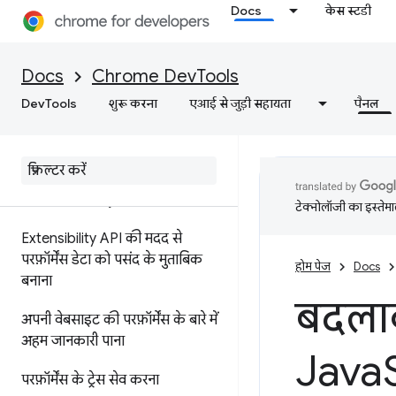
परफ़ॉर्मेंस से जुड़ी जानकारी को एनोटेट
Docs
केस स्टडी
करना और शेयर करना
सुविधाओं के बारे में जानकारी
Docs
Chrome DevTools
टाइमलाइन में इवेंट का रेफ़रंस
DevTools
शुरू करना
एआई से जुड़ी सहायता
पैनल
सीएसएस सिलेक्टर की परफ़ॉर्मेंस का
विश्लेषण करना
प्रोफ़ाइल Node
.
js की परफ़ॉर्मेंस
टेक्नोलॉजी का इस्तेमाल
Extensibility API की मदद से
परफ़ॉर्मेंस डेटा को पसंद के मुताबिक
होम पेज
Docs
बनाना
बदला
अपनी वेबसाइट की परफ़ॉर्मेंस के बारे में
अहम जानकारी पाना
Java
परफ़ॉर्मेंस के ट्रेस सेव करना