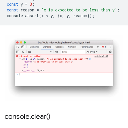
const
y
=
3
;
const
reason
=
'x is expected to be less than y'
;
console
.
assert
(
x
 < 
y
,
{
x
,
y
,
reason
});
console
.
clear(
)