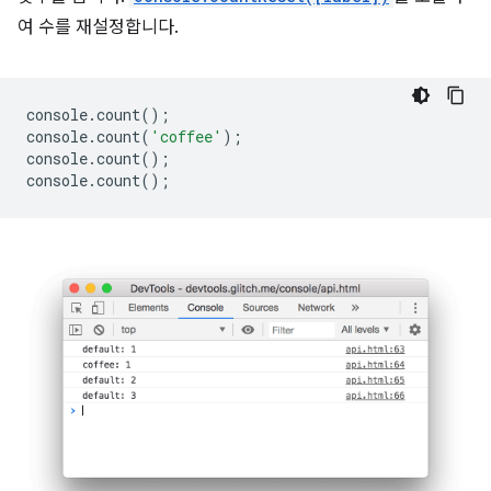
여 수를 재설정합니다.
console
.
count
();
console
.
count
(
'coffee'
);
console
.
count
();
console
.
count
();