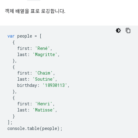
객체 배열을 표로 로깅합니다.
var
people
=
[
{
first
:
'René'
,
last
:
'Magritte'
,
},
{
first
:
'Chaim'
,
last
:
'Soutine'
,
birthday
:
'18930113'
,
},
{
first
:
'Henri'
,
last
:
'Matisse'
,
}
];
console
.
table
(
people
);