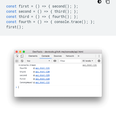
const
first
=
()
=
>
{
second
();
};
const
second
=
()
=
>
{
third
();
};
const
third
=
()
=
>
{
fourth
();
};
const
fourth
=
()
=
>
{
console
.
trace
();
};
first
();