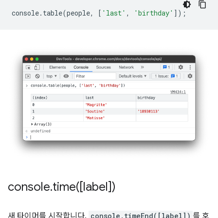
console
.
table
(
people
,
[
'last'
,
'birthday'
]);
console
.
time(
[label])
새 타이머를 시작합니다.
console.timeEnd([label])
를 호