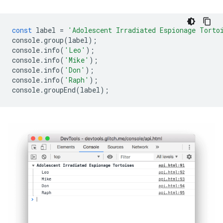
const
label
=
'Adolescent Irradiated Espionage Torto
console
.
group
(
label
);
console
.
info
(
'Leo'
);
console
.
info
(
'Mike'
);
console
.
info
(
'Don'
);
console
.
info
(
'Raph'
);
console
.
groupEnd
(
label
);