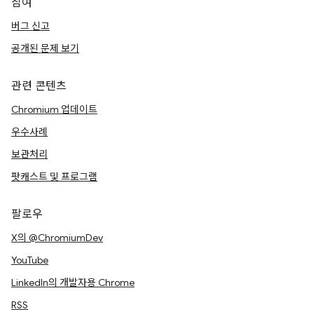
참여
버그 신고
공개된 문제 보기
관련 콘텐츠
Chromium 업데이트
우수사례
보관처리
팟캐스트 및 프로그램
팔로우
X의 @ChromiumDev
YouTube
LinkedIn의 개발자용 Chrome
RSS