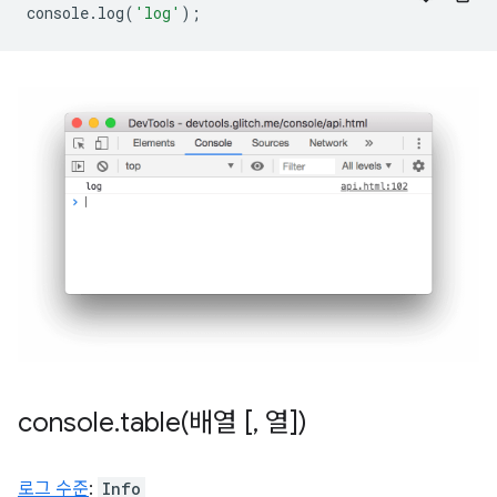
console
.
log
(
'log'
);
console
.
table(
배열 [
,
열])
로그 수준
:
Info