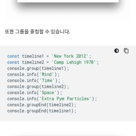
또한 그룹을 중첩할 수 있습니다.
const
timeline1
=
'New York 2012'
;
const
timeline2
=
'Camp Lehigh 1970'
;
console
.
group
(
timeline1
);
console
.
info
(
'Mind'
);
console
.
info
(
'Time'
);
console
.
group
(
timeline2
);
console
.
info
(
'Space'
);
console
.
info
(
'Extra Pym Particles'
);
console
.
groupEnd
(
timeline2
);
console
.
groupEnd
(
timeline1
);