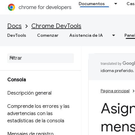
Documentos
Cas
Elementos
Docs
Chrome DevTools
Descripción general
DevTools
Comenzar
Asistencia de IA
Pane
DOM
CSS
idioma preferido.
Consola
Página principal
Descripción general
Asign
Comprende los errores y las
advertencias con las
mens
estadísticas de la consola
Mensajes de registro