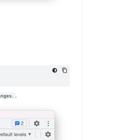
anges.
.