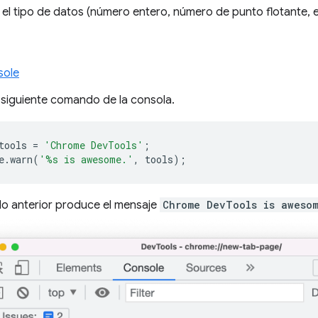
a el tipo de datos (número entero, número de punto flotante, e
sole
l siguiente comando de la consola.
tools
=
'Chrome DevTools'
;
e
.
warn
(
'%s is awesome.'
,
tools
);
o anterior produce el mensaje
Chrome DevTools is aweso