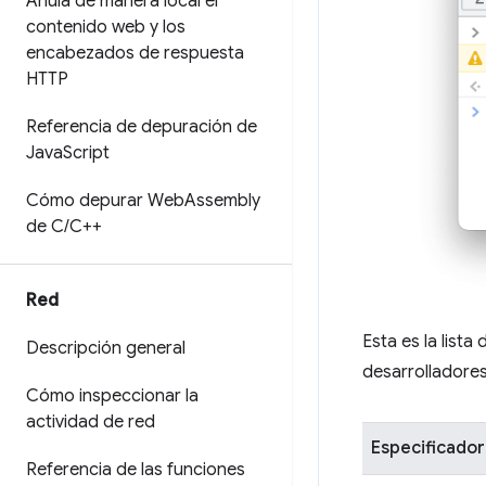
Anula de manera local el
contenido web y los
encabezados de respuesta
HTTP
Referencia de depuración de
Java
Script
Cómo depurar Web
Assembly
de C
/
C++
Red
Esta es la lista
Descripción general
desarrolladore
Cómo inspeccionar la
actividad de red
Especificador
Referencia de las funciones