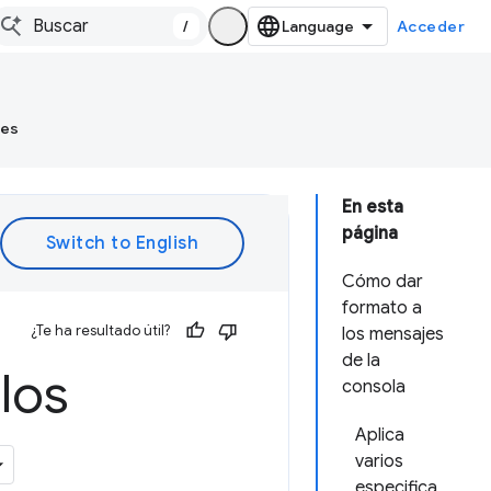
/
Acceder
tes
En esta
página
Cómo dar
formato a
¿Te ha resultado útil?
los mensajes
de la
los
consola
Aplica
varios
especifica