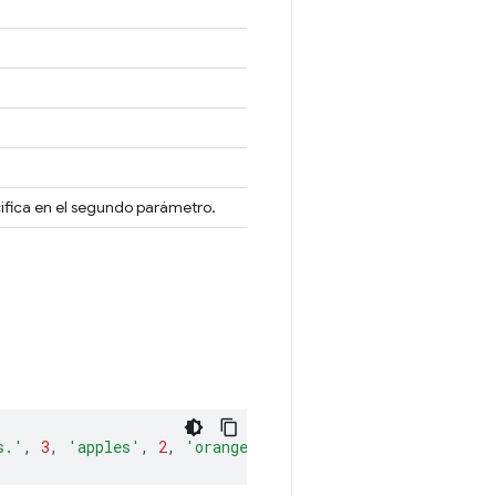
ifica en el segundo parámetro.
s.'
,
3
,
'apples'
,
2
,
'oranges'
,
432.4
);