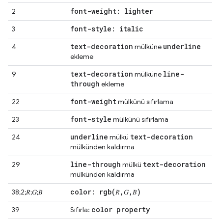
font-weight: lighter
2
font-style: italic
3
text-decoration
underline
4
mülküne
ekleme
text-decoration
line-
9
mülküne
through
ekleme
font-weight
22
mülkünü sıfırlama
font-style
23
mülkünü sıfırlama
underline
text-decoration
24
mülkü
mülkünden kaldırma
line-through
text-decoration
29
mülkü
mülkünden kaldırma
color:
rgb(
𝑅
,
𝐺
,
𝐵)
38;2;𝑅;𝐺;𝐵
color property
39
Sıfırla: