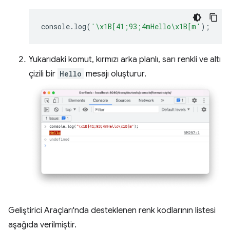
console
.
log
(
'\x1B[41;93;4mHello\x1B[m'
);
Yukarıdaki komut, kırmızı arka planlı, sarı renkli ve altı
çizili bir
Hello
mesajı oluşturur.
Geliştirici Araçları'nda desteklenen renk kodlarının listesi
aşağıda verilmiştir.