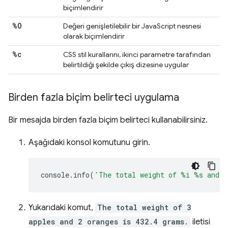
biçimlendirir
%O
Değeri genişletilebilir bir JavaScript nesnesi
olarak biçimlendirir
%c
CSS stil kurallarını, ikinci parametre tarafından
belirtildiği şekilde çıkış dizesine uygular
Birden fazla biçim belirteci uygulama
Bir mesajda birden fazla biçim belirteci kullanabilirsiniz.
Aşağıdaki konsol komutunu girin.
console
.
info
(
'The total weight of %i %s and 
Yukarıdaki komut,
The total weight of 3
apples and 2 oranges is 432.4 grams.
iletisi