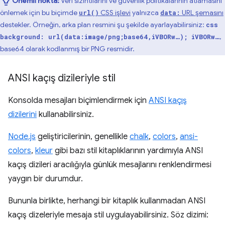
Önemli nokta:
Veri sızıntılarını ve güvenlik politikalarının atlamasını
önlemek için bu biçimde
CSS işlevi
yalnızca
URL şemasını
url()
data:
destekler. Örneğin, arka plan resmini şu şekilde ayarlayabilirsiniz:
css
,
background: url(data:image/png;base64,iVBORw…);
iVBORw…
base64 olarak kodlanmış bir PNG resmidir.
ANSI kaçış dizileriyle stil
Konsolda mesajları biçimlendirmek için
ANSI kaçış
dizilerini
kullanabilirsiniz.
Node.js
geliştiricilerinin, genellikle
chalk
,
colors
,
ansi-
colors
,
kleur
gibi bazı stil kitaplıklarının yardımıyla ANSI
kaçış dizileri aracılığıyla günlük mesajlarını renklendirmesi
yaygın bir durumdur.
Bununla birlikte, herhangi bir kitaplık kullanmadan ANSI
kaçış dizeleriyle mesaja stil uygulayabilirsiniz. Söz dizimi: