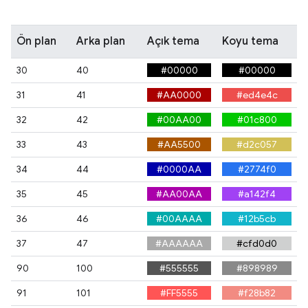
Ön plan
Arka plan
Açık tema
Koyu tema
30
40
#00000
#00000
31
41
#AA0000
#ed4e4c
32
42
#00AA00
#01c800
33
43
#AA5500
#d2c057
34
44
#0000AA
#2774f0
35
45
#AA00AA
#a142f4
36
46
#00AAAA
#12b5cb
37
47
#AAAAAA
#cfd0d0
90
100
#555555
#898989
91
101
#FF5555
#f28b82