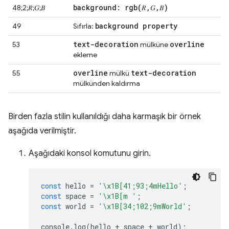
background:
rgb(
𝑅
,
𝐺
,
𝐵)
48;2;𝑅;𝐺;𝐵
background property
49
Sıfırla:
text-decoration
overline
53
mülküne
ekleme
overline
text-decoration
55
mülkü
mülkünden kaldırma
Birden fazla stilin kullanıldığı daha karmaşık bir örnek
aşağıda verilmiştir.
Aşağıdaki konsol komutunu girin.
const
hello
=
'\x1B[41;93;4mHello'
;
const
space
=
'\x1B[m '
;
const
world
=
'\x1B[34;102;9mWorld'
;
console
.
log
(
hello
+
space
+
world
);