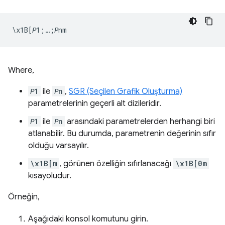
Where,
𝘗1
ile
𝘗n
,
SGR (Seçilen Grafik Oluşturma)
parametrelerinin geçerli alt dizileridir.
𝘗1
ile
𝘗n
arasındaki parametrelerden herhangi biri
atlanabilir. Bu durumda, parametrenin değerinin sıfır
olduğu varsayılır.
\x1B[m
, görünen özelliğin sıfırlanacağı
\x1B[0m
kısayoludur.
Örneğin,
Aşağıdaki konsol komutunu girin.