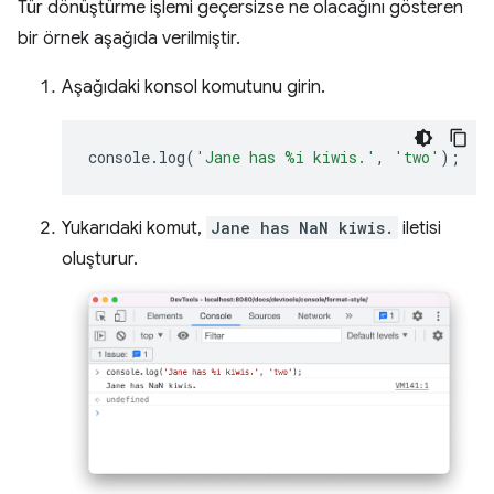
Tür dönüştürme işlemi geçersizse ne olacağını gösteren
bir örnek aşağıda verilmiştir.
Aşağıdaki konsol komutunu girin.
console
.
log
(
'Jane has %i kiwis.'
,
'two'
);
Yukarıdaki komut,
Jane has NaN kiwis.
iletisi
oluşturur.