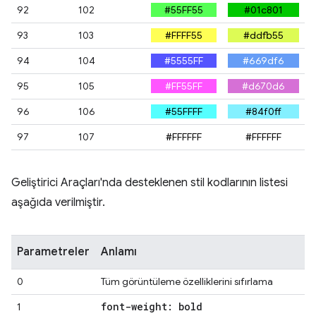
92
102
#55FF55
#01c801
93
103
#FFFF55
#ddfb55
94
104
#5555FF
#669df6
95
105
#FF55FF
#d670d6
96
106
#55FFFF
#84f0ff
97
107
#FFFFFF
#FFFFFF
Geliştirici Araçları'nda desteklenen stil kodlarının listesi
aşağıda verilmiştir.
Parametreler
Anlamı
0
Tüm görüntüleme özelliklerini sıfırlama
font-weight: bold
1