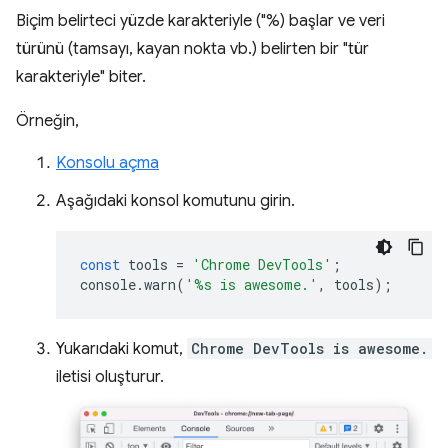
Biçim belirteci yüzde karakteriyle ("%) başlar ve veri
türünü (tamsayı, kayan nokta vb.) belirten bir "tür
karakteriyle" biter.
Örneğin,
Konsolu açma
Aşağıdaki konsol komutunu girin.
const
tools
=
'Chrome DevTools'
;
console
.
warn
(
'%s is awesome.'
,
tools
);
Yukarıdaki komut,
Chrome DevTools is awesome.
iletisi oluşturur.