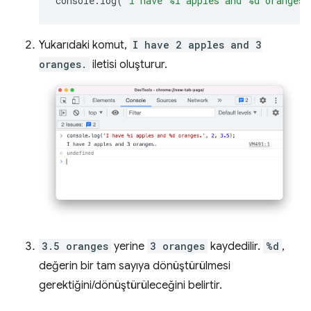
console
.
log
(
'I have %i apples and %d oranges.
Yukarıdaki komut,
I have 2 apples and 3
oranges.
iletisi oluşturur.
3.5 oranges
yerine
3 oranges
kaydedilir.
%d
,
değerin bir tam sayıya dönüştürülmesi
gerektiğini/dönüştürüleceğini belirtir.