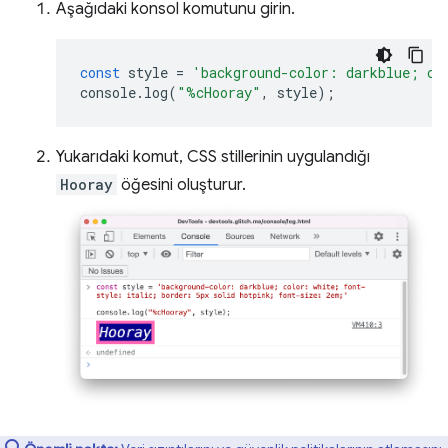
Aşağıdaki konsol komutunu girin.
const
style
=
'background-color: darkblue; co
console
.
log
(
"%cHooray"
,
style
);
Yukarıdaki komut, CSS stillerinin uygulandığı
Hooray
öğesini oluşturur.