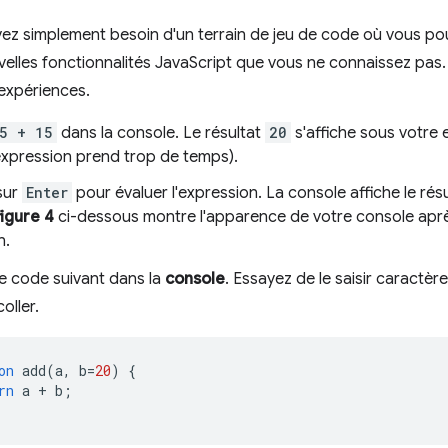
vez simplement besoin d'un terrain de jeu de code où vous p
elles fonctionnalités JavaScript que vous ne connaissez pas. L
expériences.
5 + 15
dans la console. Le résultat
20
s'affiche sous votre e
expression prend trop de temps).
sur
Enter
pour évaluer l'expression. La console affiche le rés
figure 4
ci-dessous montre l'apparence de votre console après
n.
le code suivant dans la
console
. Essayez de le saisir caractèr
oller.
on
add
(
a
,
b
=
20
)
{
rn
a
+
b
;