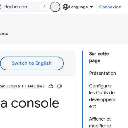
/
Connexion
ents
Sur cette
page
Présentation
Configurer
enu vous a-t-il été utile ?
les Outils de
la console
développem
ent
Afficher et
modifier le