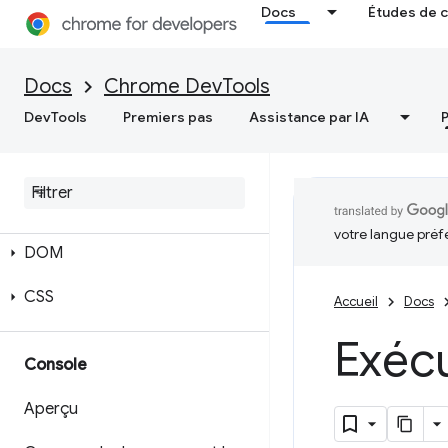
Docs
Études de 
Docs
Chrome DevTools
DevTools
Premiers pas
Assistance par IA
Éléments
Aperçu
votre langue préf
DOM
CSS
Accueil
Docs
Exéc
Console
Aperçu