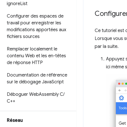
ignore
List
Configure
Configurer des espaces de
travail pour enregistrer les
modifications apportées aux
Ce tutoriel est
fichiers sources
Lorsque vous su
par la suite.
Remplacer localement le
contenu Web et les en-têtes
Appuyez s
de réponse HTTP
ici même 
Documentation de référence
sur le débogage Java
Script
Déboguer Web
Assembly C
/
C++
Réseau