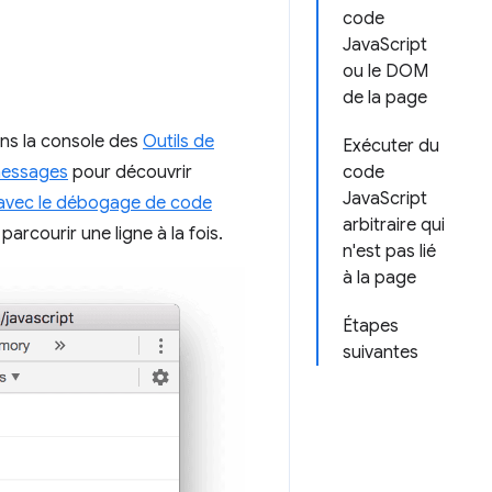
code
JavaScript
ou le DOM
de la page
ans la console des
Outils de
Exécuter du
 messages
pour découvrir
code
JavaScript
 avec le débogage de code
arbitraire qui
rcourir une ligne à la fois.
n'est pas lié
à la page
Étapes
suivantes