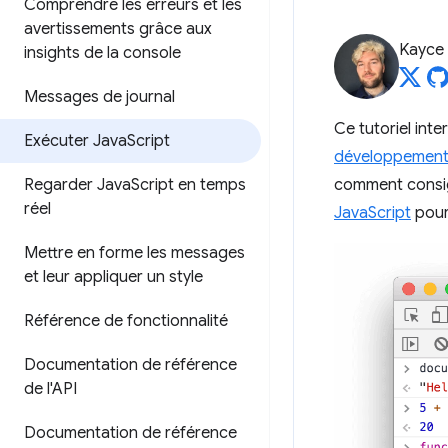
Comprendre les erreurs et les
avertissements grâce aux
Kayce
insights de la console
Messages de journal
Ce tutoriel int
Exécuter Java
Script
développemen
Regarder Java
Script en temps
comment consig
réel
JavaScript
pour 
Mettre en forme les messages
et leur appliquer un style
Référence de fonctionnalité
Documentation de référence
de l'API
Documentation de référence