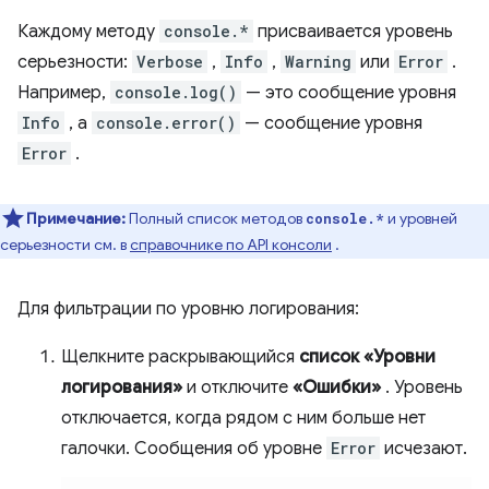
Каждому методу
console.*
присваивается уровень
серьезности:
Verbose
,
Info
,
Warning
или
Error
.
Например,
console.log()
— это сообщение уровня
Info
, а
console.error()
— сообщение уровня
Error
.
Примечание:
Полный список методов
и уровней
console.*
серьезности см. в
справочнике по API консоли
.
Для фильтрации по уровню логирования:
Щелкните раскрывающийся
список «Уровни
логирования»
и отключите
«Ошибки»
. Уровень
отключается, когда рядом с ним больше нет
галочки. Сообщения об уровне
Error
исчезают.