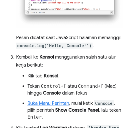
Pesan dicatat saat JavaScript halaman memanggil
console.log('Hello, Console!')
.
Kembali ke
Konsol
menggunakan salah satu alur
kerja berikut:
Klik tab
Konsol
.
Tekan
Control
+
[
atau
Command
+
[
(Mac)
hingga
Console
dalam fokus.
Buka Menu Perintah
, mulai ketik
Console
,
pilih perintah
Show Console Panel
, lalu tekan
Enter
.
Klik tombol
Log Warning
di demo.
Abandon Hope