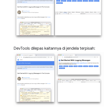
DevTools dilepas kaitannya di jendela terpisah: