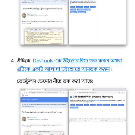
ঐচ্ছিক:
DevTools-কে উইন্ডোর নিচে ডক করুন অথবা
এটিকে একটি আলাদা উইন্ডোতে আনডক করুন
।
ডেভটুলস ডেমোর নীচে ডক করা আছে: