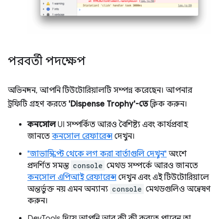
পরবর্তী পদক্ষেপ
অভিনন্দন, আপনি টিউটোরিয়ালটি সম্পন্ন করেছেন। আপনার
ট্রফিটি গ্রহণ করতে
'Dispense Trophy'-তে
ক্লিক করুন।
কনসোল
UI সম্পর্কিত আরও বৈশিষ্ট্য এবং কার্যপ্রবাহ
জানতে
কনসোল রেফারেন্স
দেখুন।
"জাভাস্ক্রিপ্ট থেকে লগ করা বার্তাগুলি দেখুন"
অংশে
প্রদর্শিত সমস্ত
console
মেথড সম্পর্কে আরও জানতে
কনসোল এপিআই রেফারেন্স
দেখুন এবং এই টিউটোরিয়ালে
অন্তর্ভুক্ত নয় এমন অন্যান্য
console
মেথডগুলিও অন্বেষণ
করুন।
DevTools দিয়ে আপনি আর কী কী করতে পারেন তা