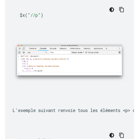
$x
(
"//p"
)
L'exemple suivant renvoie tous les éléments 
<p>
 co