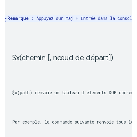
Remarque
 : Appuyez sur 
 + 
 dans la console
Maj
Entrée
$
x(
chemin [
,
 nœud de départ])
$x(path)
 renvoie un tableau d'éléments DOM corresp
Par exemple, la commande suivante renvoie tous les