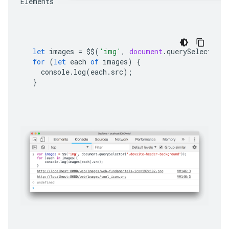
Éléments 
let
images
=
$$
(
'img'
,
document
.
querySelector
(
'
for
(
let
each
of
images
)
{
console
.
log
(
each
.
src
);
}