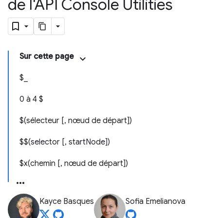
de l'API Console Utilities
Sur cette page
$_
0 à 4 $
$(sélecteur [, nœud de départ])
$$(selector [, startNode])
$x(chemin [, nœud de départ])
Kayce Basques
Sofia Emelianova