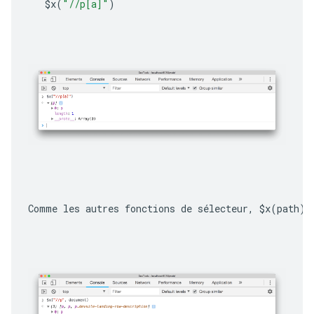
$x
(
"//p[a]"
)
Comme les autres fonctions de sélecteur, 
$x(path)
 