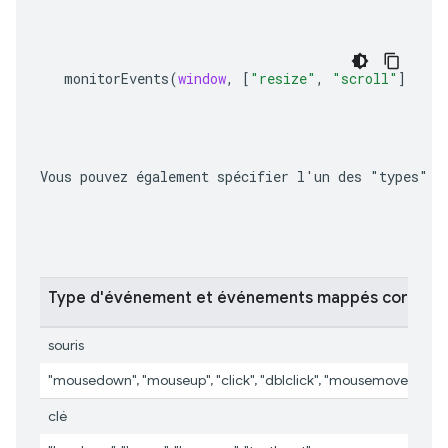
monitorEvents
(
window
,
[
"resize"
,
"scroll"
])
Vous pouvez également spécifier l'un des "types" d
Type d'événement et événements mappés corresp
souris
"mousedown", "mouseup", "click", "dblclick", "mousemove", "m
clé