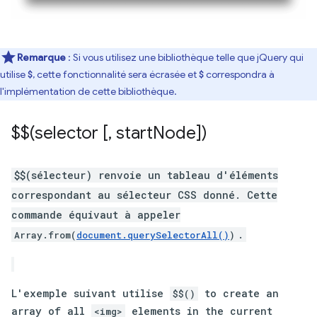
Remarque
: Si vous utilisez une bibliothèque telle que jQuery qui
utilise
, cette fonctionnalité sera écrasée et
correspondra à
$
$
l'implémentation de cette bibliothèque.
$$(selector [
,
start
Node])
$$(sélecteur) renvoie un tableau d'éléments
correspondant au sélecteur CSS donné. Cette
commande équivaut à appeler
.
Array.from(
document.querySelectorAll()
)
L'exemple suivant utilise
to create an
$$()
array of all
elements in the current
<img>