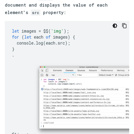
document and displays the value of each
element's
property:
src
let
images
=
$$
(
'img'
);
for
(
let
each
of
images
)
{
console
.
log
(
each
.
src
);
}