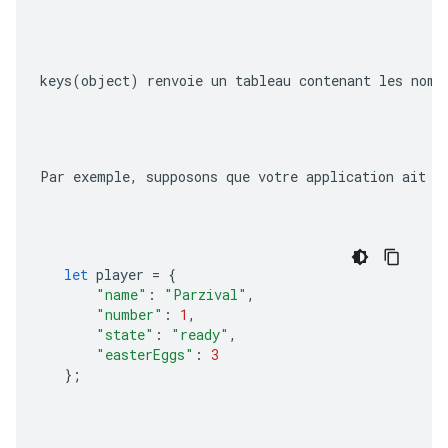
keys(object)
 renvoie un tableau contenant les noms
Par exemple, supposons que votre application ait d
let
player
=
{
"name"
:
"Parzival"
,
"number"
:
1
,
"state"
:
"ready"
,
"easterEggs"
:
3
};