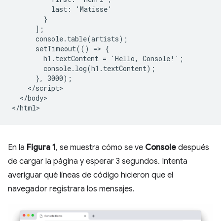
          last: 'Matisse'

        }

      ];

      console.table(artists);

      setTimeout(() => {

        h1.textContent = 'Hello, Console!';

        console.log(h1.textContent);

      }, 3000);

    </script>

  </body>

En la
Figura 1
, se muestra cómo se ve
Console
después
de cargar la página y esperar 3 segundos. Intenta
averiguar qué líneas de código hicieron que el
navegador registrara los mensajes.