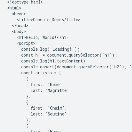
<!doctype html>

<html>

  <head>

    <title>Console Demo</title>

  </head>

  <body>

    <h1>Hello, World!</h1>

    <script>

      console.log('Loading!');

      const h1 = document.querySelector('h1');

      console.log(h1.textContent);

      console.assert(document.querySelector('h2'), '
      const artists = [

        {

          first: 'René',

          last: 'Magritte'

        },

        {

          first: 'Chaim',

          last: 'Soutine'

        },

        {

          first: 'Henri',
