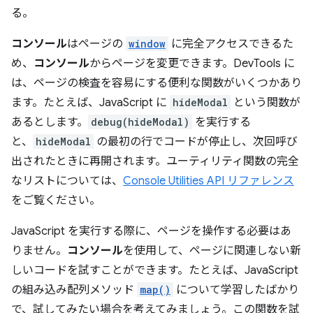
る。
コンソール
はページの
window
に完全アクセスできるた
め、
コンソール
からページを変更できます。DevTools に
は、ページの検査を容易にする便利な関数がいくつかあり
ます。たとえば、JavaScript に
hideModal
という関数が
あるとします。
debug(hideModal)
を実行する
と、
hideModal
の最初の行でコードが停止し、次回呼び
出されたときに再開されます。ユーティリティ関数の完全
なリストについては、
Console Utilities API リファレンス
をご覧ください。
JavaScript を実行する際に、ページを操作する必要はあ
りません。
コンソール
を使用して、ページに関連しない新
しいコードを試すことができます。たとえば、JavaScript
の組み込み配列メソッド
map()
について学習したばかり
で、試してみたい場合を考えてみましょう。この関数を試