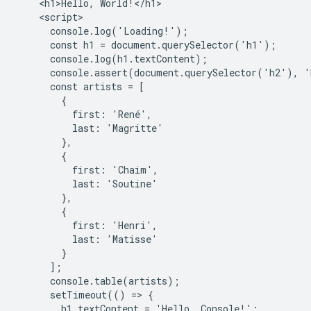
    <h1>Hello, World!</h1>

    <script>

      console.log('Loading!');

      const h1 = document.querySelector('h1');

      console.log(h1.textContent);

      console.assert(document.querySelector('h2'), '
      const artists = [

        {

          first: 'René',

          last: 'Magritte'

        },

        {

          first: 'Chaim',

          last: 'Soutine'

        },

        {

          first: 'Henri',

          last: 'Matisse'

        }

      ];

      console.table(artists);

      setTimeout(() => {

        h1.textContent = 'Hello, Console!';
