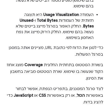
בהם שימוש) מופיע מספר הבייטים שלא נעשה
בהם שימוש.
העמודה
Usage Visualization
היא תצוגה
חזותית של העמודות
Total Bytes
ו-
Unused
Bytes
. החלק האפור בסרגל מייצג בייטים שלא
נעשה בהם שימוש. החלק הירוק מייצג את נפח
האחסון בשימוש.
כדי לסנן את הדוח לפי כתובת URL, מציינים אותה במסנן
בסרגל הפעולות.
בשורת הסטטוס בתחתית החלונית
Coverage
מוצג אחוז
הקוד שנעשה בו שימוש. שורת הסטטוס מביאה בחשבון
את הסינון.
לצד סרגל המסננים, בתפריט הנפתח, אפשר לבחור
באפשרות
הכול
, או רק באפשרות
CSS
או
JavaScript
כדי
להציג בדוח.