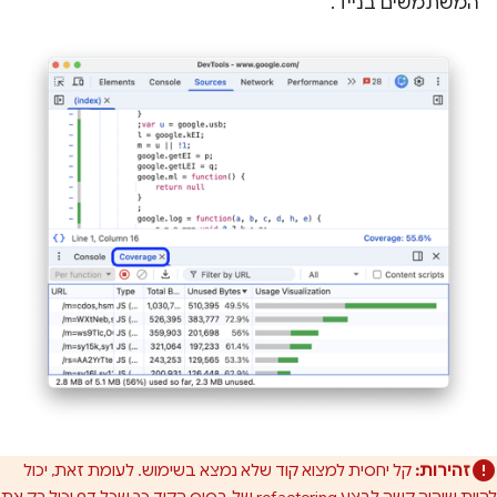
המשתמשים בנייד.
זהירות:
קל יחסית למצוא קוד שלא נמצא בשימוש. לעומת זאת, יכול
להיות שיהיה קשה לבצע refactoring של בסיס הקוד כך שכל דף יכיל רק את