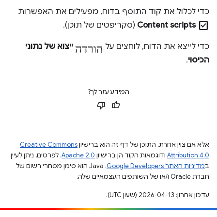
כדי לכלול את קוד התוסף בדוח, מפעילים את האפשרות
check_box
Content scripts
(סקריפטים של תוכן).
הורדה
כדי לייצא את הדוח, לוחצים על
ייצוא של נתוני
הכיסוי
.
המידע עזר לך?
אלא אם צוין אחרת, התוכן של דף זה הוא ברישיון
Creative Commons
Attribution 4.0
ודוגמאות הקוד הן ברישיון
Apache 2.0
. לפרטים, ניתן לעיין
ב
מדיניות האתר Google Developers‏
.‏ Java הוא סימן מסחרי רשום של
חברת Oracle ו/או של השותפים העצמאיים שלה.
עדכון אחרון: 2026-04-13 (שעון UTC).