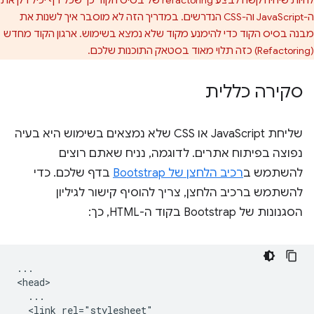
ה-JavaScript וה-CSS הנדרשים. במדריך הזה לא מוסבר איך לשנות את
מבנה בסיס הקוד כדי להימנע מקוד שלא נמצא בשימוש. ארגון הקוד מחדש
(Refactoring) כזה תלוי מאוד בסטאק התוכנות שלכם.
סקירה כללית
שליחת JavaScript או CSS שלא נמצאים בשימוש היא בעיה
נפוצה בפיתוח אתרים. לדוגמה, נניח שאתם רוצים
להשתמש ב
רכיב הלחצן של Bootstrap
בדף שלכם. כדי
להשתמש ברכיב הלחצן, צריך להוסיף קישור לגיליון
הסגנונות של Bootstrap בקוד ה-HTML, כך:
...

<head>

  ...

  <link rel="stylesheet"
