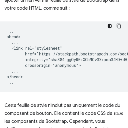
ajouter un lien vers la feuille de style de Bootstrap dans
votre code HTML, comme suit :
...

<head>

  ...

  <link rel="stylesheet"

        href="https://stackpath.bootstrapcdn.com/boot
        integrity="sha384-ggOyR0iXCbMQv3Xipma34MD+dH
        crossorigin="anonymous">

  ...

</head>

Cette feuille de style n'inclut pas uniquement le code du
composant de bouton. Elle contient le code CSS de
tous
les composants de Bootstrap. Cependant, vous