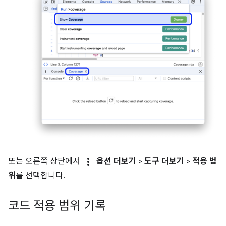
more_vert
또는 오른쪽 상단에서
옵션 더보기
>
도구 더보기
>
적용 범
위
를 선택합니다.
코드 적용 범위 기록