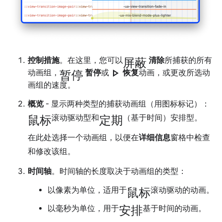
屏蔽
控制措施
。在这里，您可以
清除
所捕获的所有
暂停
play_arrow
动画组，
暂停
或
恢复
动画，或更改所选动
画组的速度。
概览
- 显示两种类型的捕获动画组（用图标标记）：
鼠标
定期
滚动驱动型和
（基于时间）安排型。
在此处选择一个动画组，以便在
详细信息
窗格中检查
和修改该组。
时间轴
。时间轴的长度取决于动画组的类型：
鼠标
以像素为单位，适用于
滚动驱动的动画。
安排
以毫秒为单位，用于
基于时间的动画。