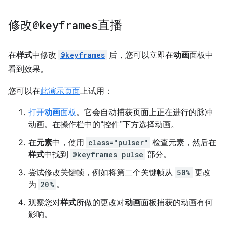
修改
@keyframes
直播
在
样式
中修改
@keyframes
后，您可以立即在
动画
面板中
看到效果。
您可以在
此演示页面
上试用：
打开
动画
面板
。它会自动捕获页面上正在进行的脉冲
动画。在操作栏中的“控件”下方选择动画。
在
元素
中，使用
class="pulser"
检查元素，然后在
样式
中找到
@keyframes pulse
部分。
尝试修改关键帧，例如将第二个关键帧从
50%
更改
为
20%
。
观察您对
样式
所做的更改对
动画
面板捕获的动画有何
影响。