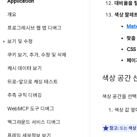
Application
대비율을 
개요
색상 팔레트
Mate
프로그레시브 웹 앱 디버그
맞춤
보기 및 수정
CSS
쿠키 보기
,
추가
,
수정 및 삭제
페이
캐시 데이터 보기
색상 공간 
뒤로-앞으로 캐싱 테스트
추측 규칙 디버깅
색상 공간을 선택
Web
MCP 도구 디버그
색상 값 
백그라운드 서비스 디버그
참고:
또는
색상
프레임 세부정보 보기