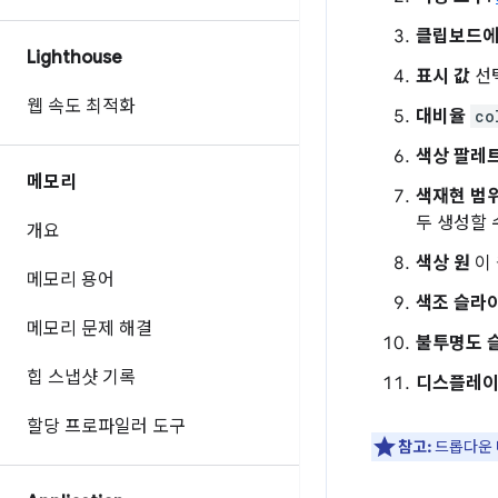
클립보드에
Lighthouse
표시 값
선
웹 속도 최적화
대비율
co
색상 팔레
메모리
색재현 범
두 생성할 
개요
색상 원
이 
메모리 용어
색조 슬라
메모리 문제 해결
불투명도 
힙 스냅샷 기록
디스플레이
할당 프로파일러 도구
참고:
드롭다운 