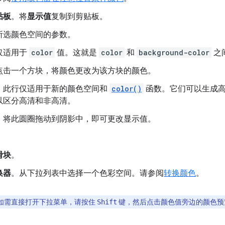
贴板
。将
显示值
复制到剪贴板。
所选颜色空间的参数。
仅适用于
color
值。这就是
color
和
background-color
之
点击一个方块，将颜色更改为该方块的颜色。
。此行仅适用于新的颜色空间和
color()
函数。它们可以生成高
以区分高清和非高清。
。将此圆圈拖动到阴影中，即可更改显示值。
。
滑块
。
换器
。从下拉列表中选择一个色彩空间。请参阅
转换颜色
。
如需直接打开下拉菜单，请按住
键，然后点击颜色值旁边的颜色预
Shift