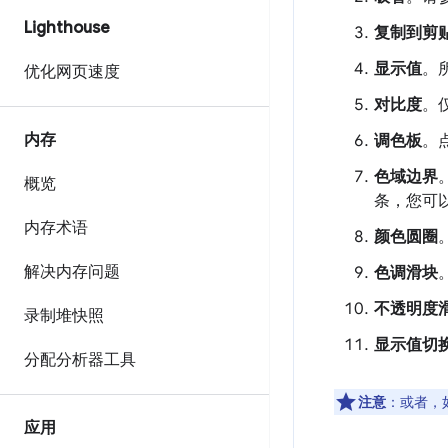
Lighthouse
复制到剪
显示值
。
优化网页速度
对比度
。
内存
调色板
。
色域边界
概览
条，您可
内存术语
颜色圆圈
解决内存问题
色调滑块
不透明度
录制堆快照
显示值切
分配分析器工具
注意
：或者，
应用