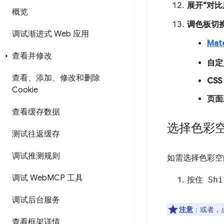
展开“对比
概览
调色板切
调试渐进式 Web 应用
Mate
查看并修改
自定
查看、添加、修改和删除
CSS
Cookie
页面
查看缓存数据
选择色彩
测试往返缓存
调试推测规则
如需选择色彩空
调试 Web
MCP 工具
按住 Sh
调试后台服务
注意
：或者，
查看框架详情