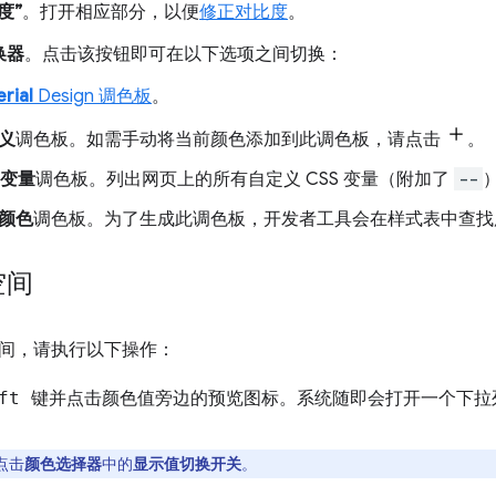
度”
。打开相应部分，以便
修正对比度
。
换器
。点击该按钮即可在以下选项之间切换：
rial
Design 调色板
。
义
调色板。如需手动将当前颜色添加到此调色板，请点击
。
 变量
调色板。列出网页上的所有自定义 CSS 变量（附加了
--
颜色
调色板。为了生成此调色板，开发者工具会在样式表中查找
空间
间，请执行以下操作：
ift 键并点击
颜色值旁边的预览图标。系统随即会打开一个下拉
点击
颜色选择器
中的
显示值切换开关
。