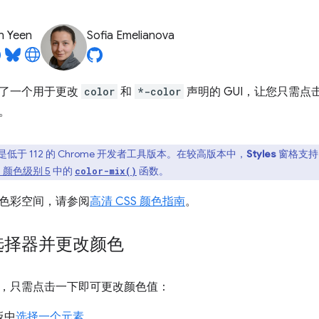
n Yeen
Sofia Emelianova
了一个用于更改
color
和
*-color
声明的 GUI，让您只需
。
低于 112 的 Chrome 开发者工具版本。在较高版本中，
Styles
窗格支
S 颜色级别 5
中的
函数。
color-mix()
色彩空间，请参阅
高清 CSS 颜色指南
。
选择器并更改颜色
，只需点击一下即可更改颜色值：
板中
选择一个元素
。