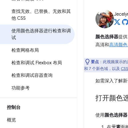
查找无效、已替换、无效和其
Jecely
他 CSS
使用颜色选择器进行检查和调
颜色选择器
提供
试
高清和
高清颜色
检查网格布局
要点
：此视频展示的是
检查和调试 Flexbox 布局
和 7 个新色域，以及
CS
检查和调试容器查询
如需深入了解新
功能参考
打开颜色
控制台
使用
颜色选择器
概览
在
元素
面