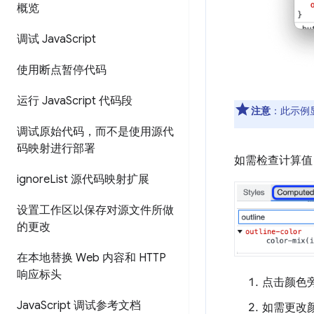
概览
调试 Java
Script
使用断点暂停代码
运行 Java
Script 代码段
注意
：此示例
调试原始代码，而不是使用源代
码映射进行部署
如需检查计算值
ignore
List 源代码映射扩展
设置工作区以保存对源文件所做
的更改
在本地替换 Web 内容和 HTTP
响应标头
点击颜色
Java
Script 调试参考文档
如需更改