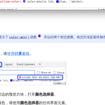
显示了
函数
旁边的两个相交圆圈。相交区域是最终颜
color-mix()
，请
使用
计算
窗格
。
旁边的预览方块，打开
颜色选择器
。
颜色，请使用
颜色选择器
的任何界面元素。