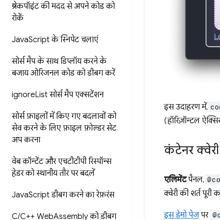
ब्रेकपॉइंट की मदद से अपने कोड को
रोकें
Java
Script के स्निपेट चलाएं
सोर्स मैप के साथ डिप्लॉय करने के
बजाय
ओरिजनल कोड को डीबग करें
ignore
List सोर्स मैप एक्सटेंशन
इस उदाहरण में,
co
सोर्स फ़ाइलों में किए गए बदलावों को
(हॉरिज़ॉन्टल ऐक्सि
सेव करने के लिए
फ़ाइल फ़ोल्डर सेट
अप करना
कंटेनर क्वे
वेब कॉन्टेंट और एचटीटीपी रिस्पॉन्स
हेडर को स्थानीय तौर पर बदलें
एलिमेंट
पैनल,
@co
क्वेरी की शर्त पूरी क
Java
Script डीबग करने का रेफ़रंस
इस डेमो पेज
पर
@
C
/
C++ Web
Assembly को डीबग