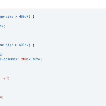
ne-size
 > 
400px
)
{
ck
;
ne-size
 > 
600px
)
{
d
;
e-columns
:
280
px
auto
;
1
/
3
;
4
;