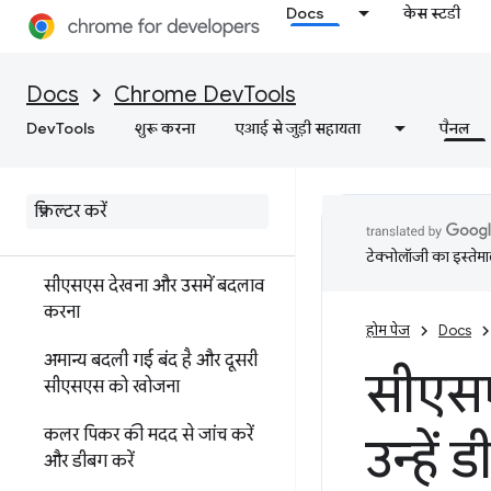
Docs
केस स्टडी
Docs
Chrome DevTools
एलिमेंट
DevTools
शुरू करना
एआई से जुड़ी सहायता
पैनल
खास जानकारी
डीओएम
CSS
टेक्नोलॉजी का इस्तेमाल
सीएसएस देखना और उसमें बदलाव
करना
होम पेज
Docs
अमान्य
बदली गई
बंद है
और दूसरी
सीएसए
सीएसएस को खोजना
कलर पिकर की मदद से जांच करें
उन्हें
और डीबग करें