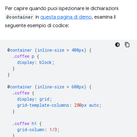
Per capire quando puoi ispezionare le dichiarazioni
@container
in
questa pagina di demo
, esamina il
seguente esempio di codice:
@
container
(
inline-size
 > 
400px
)
{
.
coffee
p
{
display
:
block
;
}
}
@
container
(
inline-size
 > 
600px
)
{
.
coffee
{
display
:
grid
;
grid-template-columns
:
280
px
auto
;
}
.
coffee
h1
{
grid-column
:
1
/
3
;
}