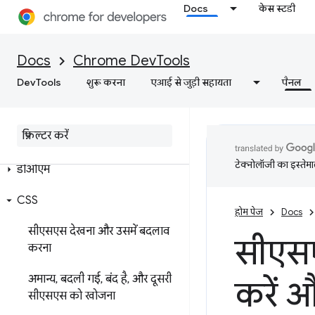
Docs
केस स्टडी
Docs
Chrome DevTools
DevTools
शुरू करना
एआई से जुड़ी सहायता
पैनल
एलिमेंट
खास जानकारी
टेक्नोलॉजी का इस्तेमाल
डीओएम
CSS
होम पेज
Docs
सीएसएस देखना और उसमें बदलाव
सीएसए
करना
अमान्य
,
बदली गई
,
बंद है
,
और दूसरी
करें औ
सीएसएस को खोजना