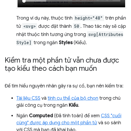
Trong ví dụ này, thuộc tính
height="48"
trên phần
tử
<svg>
được đặt thành
50
. Thao tác này sẽ cập
nhật thuộc tính tương ứng trong
svg[Attributes
Style]
trong ngăn
Styles
(Kiểu).
Kiểm tra một phần tử vẫn chưa được
tạo kiểu theo cách bạn muốn
Để tìm hiểu nguyên nhân gây ra sự cố, bạn nên kiểm tra:
Tài liệu CSS
và
tính cụ thể của bộ chọn
trong chú
giải công cụ trong ngăn
Kiểu
.
Ngăn
Computed
(Đã tính toán) để xem
CSS "cuối
cùng" được áp dụng cho một phần tử
và so sánh
với CSS mà bạn đã khai báo.