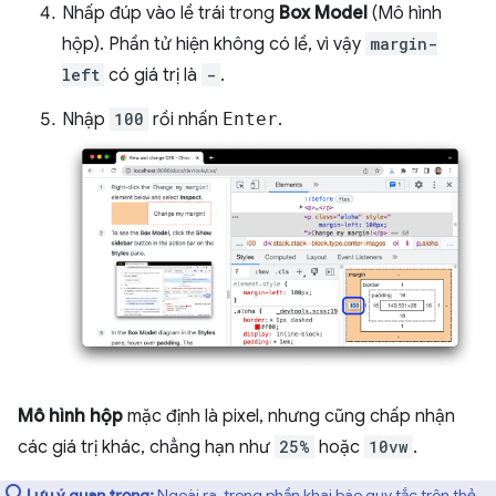
Nhấp đúp vào lề trái trong
Box Model
(Mô hình
hộp). Phần tử hiện không có lề, vì vậy
margin-
left
có giá trị là
-
.
Nhập
100
rồi nhấn
Enter
.
Mô hình hộp
mặc định là pixel, nhưng cũng chấp nhận
các giá trị khác, chẳng hạn như
25%
hoặc
10vw
.
Lưu ý quan trọng:
Ngoài ra, trong phần khai báo quy tắc trên thẻ