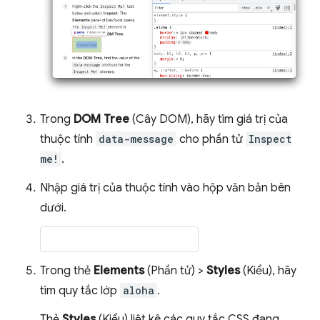
Trong
DOM Tree
(Cây DOM), hãy tìm giá trị của
thuộc tính
data-message
cho phần tử
Inspect
me!
.
Nhập giá trị của thuộc tính vào hộp văn bản bên
dưới.
Trong thẻ
Elements
(Phần tử) >
Styles
(Kiểu), hãy
tìm quy tắc lớp
aloha
.
Thẻ
Styles
(Kiểu) liệt kê các quy tắc CSS đang