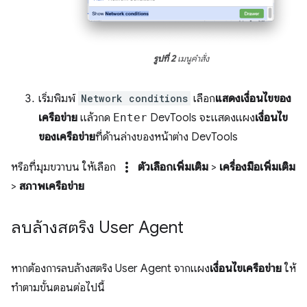
รูปที่ 2
เมนูคำสั่ง
เริ่มพิมพ์
Network conditions
เลือก
แสดงเงื่อนไขของ
เครือข่าย
แล้วกด
Enter
DevTools จะแสดงแผง
เงื่อนไข
ของเครือข่าย
ที่ด้านล่างของหน้าต่าง DevTools
more_vert
หรือที่มุมขวาบน ให้เลือก
ตัวเลือกเพิ่มเติม
>
เครื่องมือเพิ่มเติม
>
สภาพเครือข่าย
ลบล้างสตริง User Agent
หากต้องการลบล้างสตริง User Agent จากแผง
เงื่อนไขเครือข่าย
ให้
ทําตามขั้นตอนต่อไปนี้