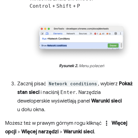
Control
+
Shift
+
P
Rysunek 2.
Menu poleceń
Zacznij pisać
Network conditions
, wybierz
Pokaż
stan sieci
i naciśnij
Enter
. Narzędzia
deweloperskie wyświetlają panel
Warunki sieci
u dołu okna.
more_vert
Możesz też w prawym górnym rogu kliknąć
Więcej
opcji
>
Więcej narzędzi
>
Warunki sieci
.