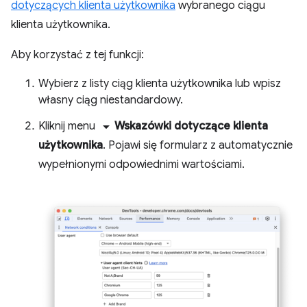
dotyczących klienta użytkownika
wybranego ciągu
klienta użytkownika.
Aby korzystać z tej funkcji:
Wybierz z listy ciąg klienta użytkownika lub wpisz
własny ciąg niestandardowy.
arrow_drop_down
Kliknij menu
Wskazówki dotyczące klienta
użytkownika
. Pojawi się formularz z automatycznie
wypełnionymi odpowiednimi wartościami.