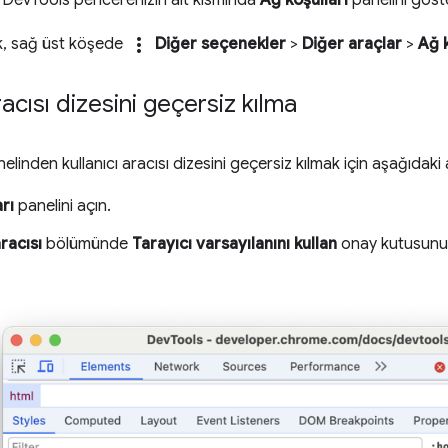
more_vert
ak, sağ üst köşede
Diğer seçenekler
>
Diğer araçlar
>
Ağ k
racısı dizesini geçersiz kılma
elinden kullanıcı aracısı dizesini geçersiz kılmak için aşağıdaki 
rı
panelini açın.
aracısı
bölümünde
Tarayıcı varsayılanını kullan
onay kutusunu d