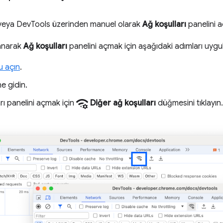
veya DevTools üzerinden manuel olarak
Ağ koşulları
panelini a
lanarak
Ağ koşulları
panelini açmak için aşağıdaki adımları uygul
u açın
.
e gidin.
network_manage
rı panelini açmak için
Diğer ağ koşulları
düğmesini tıklayın.