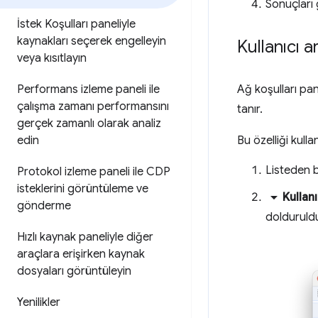
Sonuçları 
İstek Koşulları paneliyle
kaynakları seçerek engelleyin
Kullanıcı a
veya kısıtlayın
Ağ koşulları pane
Performans izleme paneli ile
çalışma zamanı performansını
tanır.
gerçek zamanlı olarak analiz
Bu özelliği kull
edin
Listeden bi
Protokol izleme paneli ile CDP
isteklerini görüntüleme ve
arrow_drop_down
Kullanı
gönderme
dolduruld
Hızlı kaynak paneliyle diğer
araçlara erişirken kaynak
dosyaları görüntüleyin
Yenilikler