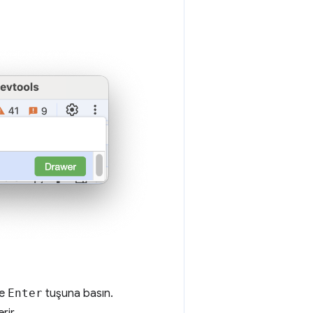
ve
Enter
tuşuna basın.
rir.