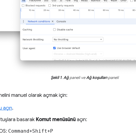
Şekil 1
.
Ağ
paneli ve
Ağ koşulları
paneli
elini manuel olarak açmak için:
u açın
.
 tuşlara basarak
Komut menüsünü
açın:
OS:
Command
+
Shift
+
P