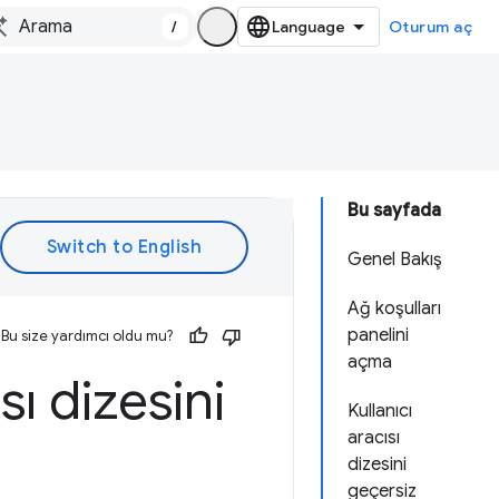
/
Oturum aç
Bu sayfada
Genel Bakış
Ağ koşulları
panelini
Bu size yardımcı oldu mu?
açma
sı dizesini
Kullanıcı
aracısı
dizesini
geçersiz