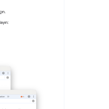
çın.
ayın: