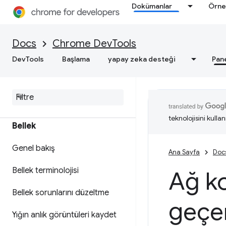
ilgili uygulanabilir analizler elde
Dokümanlar
Örne
edin
Performans izlerini kaydetme
Docs
Chrome DevTools
DevTools
Başlama
yapay zeka desteği
Pan
Deniz Feneri
Web hızını optimize etme
teknolojisini kullan
Bellek
Genel bakış
Ana Sayfa
Doc
Bellek terminolojisi
Ağ ko
Bellek sorunlarını düzeltme
geçer
Yığın anlık görüntüleri kaydet