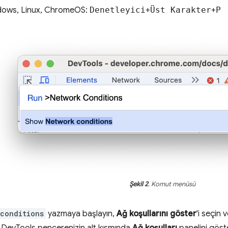
ows, Linux, ChromeOS:
Denetleyici
+
Üst Karakter
+
P
Şekil 2
. Komut menüsü
conditions
yazmaya başlayın,
Ağ koşullarını göster
'i seçin 
 DevTools pencerenizin alt kısmında
Ağ koşulları
panelini göste