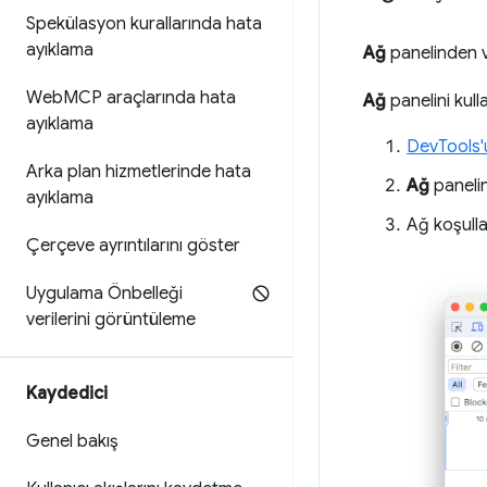
Spekülasyon kurallarında hata
ayıklama
Ağ
panelinden 
Web
MCP araçlarında hata
Ağ
panelini kul
ayıklama
DevTools'
Arka plan hizmetlerinde hata
Ağ
panelin
ayıklama
Ağ koşulla
Çerçeve ayrıntılarını göster
Uygulama Önbelleği
verilerini görüntüleme
Kaydedici
Genel bakış