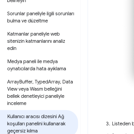
belirleyin
Sorunlar paneliyle ilgili sorunları
bulma ve düzeltme
Katmanlar paneliyle web
sitenizin katmanlarını analiz
edin
Medya paneli ile medya
oynatıcılarda hata ayıklama
Array
Buffer
,
Typed
Array
,
Data
View veya Wasm belleğini
bellek denetleyici paneliyle
inceleme
Kullanıcı aracısı dizesini Ağ
Listeden bi
koşulları panelini kullanarak
geçersiz kılma