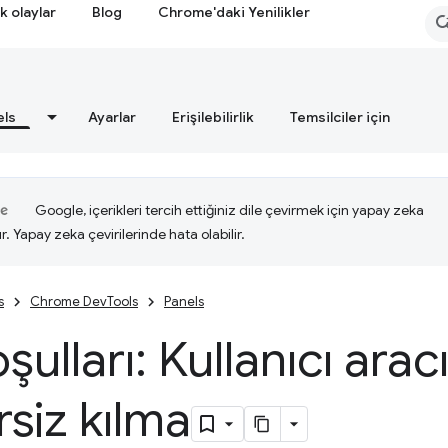
k olaylar
Blog
Chrome'daki Yenilikler
els
Ayarlar
Erişilebilirlik
Temsilciler için
Google, içerikleri tercih ettiğiniz dile çevirmek için yapay zeka
ır. Yapay zeka çevirilerinde hata olabilir.
s
Chrome DevTools
Panels
şulları: Kullanıcı aracı
siz kılma