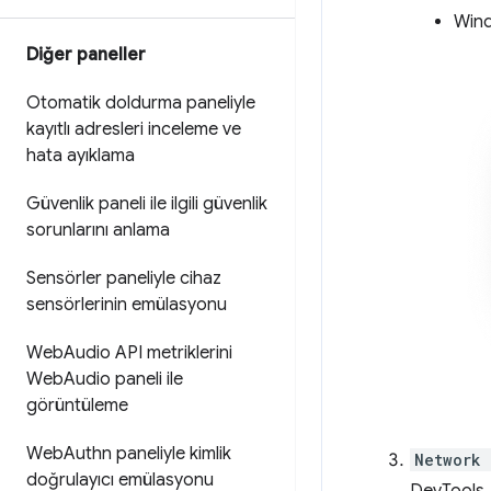
Wind
Diğer paneller
Otomatik doldurma paneliyle
kayıtlı adresleri inceleme ve
hata ayıklama
Güvenlik paneli ile ilgili güvenlik
sorunlarını anlama
Sensörler paneliyle cihaz
sensörlerinin emülasyonu
Web
Audio API metriklerini
Web
Audio paneli ile
görüntüleme
Web
Authn paneliyle kimlik
Network 
doğrulayıcı emülasyonu
DevTools,