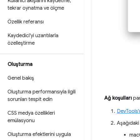
Kullanıcı akışlarını kaydetme
,
tekrar oynatma ve ölçme
Özellik referansı
Kaydedici'yi uzantılarla
özelleştirme
Oluşturma
Genel bakış
Oluşturma performansıyla ilgili
Ağ koşulları
pan
sorunları tespit edin
DevTools'
CSS medya özellikleri
emülasyonu
Aşağıdaki
Oluşturma efektlerini uygula
mac