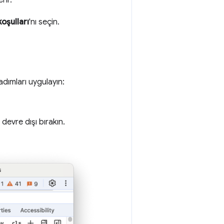
oşulları
'nı seçin.
adımları uygulayın:
evre dışı bırakın.