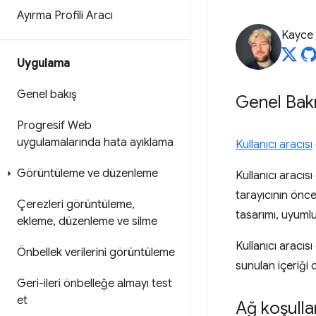
Ayırma Profili Aracı
Kayce
Uygulama
Genel bakış
Genel Bak
Progresif Web
uygulamalarında hata ayıklama
Kullanıcı aracısı
Görüntüleme ve düzenleme
Kullanıcı aracıs
tarayıcının önce
Çerezleri görüntüleme
,
tasarımı, uyumlul
ekleme
,
düzenleme ve silme
Kullanıcı aracıs
Önbellek verilerini görüntüleme
sunulan içeriği 
Geri-ileri önbelleğe almayı test
et
Ağ koşulla