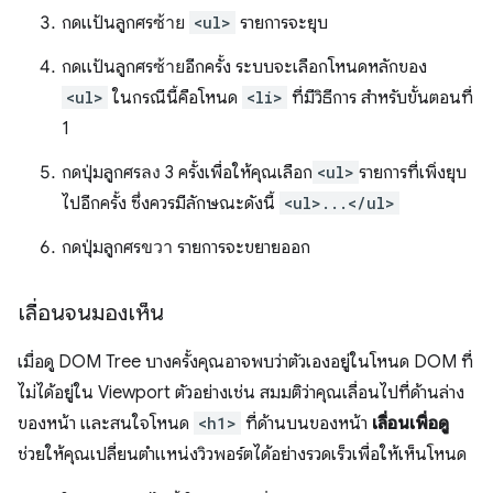
กดแป้นลูกศร
ซ้าย
<ul>
รายการจะยุบ
กดแป้นลูกศร
ซ้าย
อีกครั้ง ระบบจะเลือกโหนดหลักของ
<ul>
ในกรณีนี้คือโหนด
<li>
ที่มีวิธีการ สำหรับขั้นตอนที่
1
กดปุ่มลูกศร
ลง
3 ครั้งเพื่อให้คุณเลือก
<ul>
รายการที่เพิ่งยุบ
ไปอีกครั้ง ซึ่งควรมีลักษณะดังนี้
<ul>...</ul>
กดปุ่มลูกศร
ขวา
รายการจะขยายออก
เลื่อนจนมองเห็น
เมื่อดู DOM Tree บางครั้งคุณอาจพบว่าตัวเองอยู่ในโหนด DOM ที่
ไม่ได้อยู่ใน Viewport ตัวอย่างเช่น สมมติว่าคุณเลื่อนไปที่ด้านล่าง
ของหน้า และสนใจโหนด
<h1>
ที่ด้านบนของหน้า
เลื่อนเพื่อดู
ช่วยให้คุณเปลี่ยนตำแหน่งวิวพอร์ตได้อย่างรวดเร็วเพื่อให้เห็นโหนด