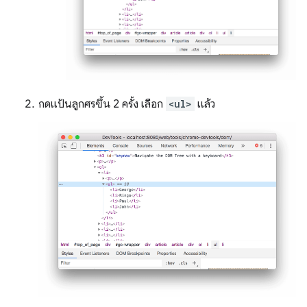
กดแป้นลูกศร
ขึ้น
2 ครั้ง เลือก
<ul>
แล้ว