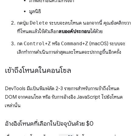
ภาพสะท้อนความทรงจำ
มูลนิธิ
กดปุ่ม
Delete
ระบบจะลบโหนด นอกจากนี้ คุณยังคลิกขวา
ที่โหนดแล้วใช้ตัวเลือก
ลบองค์ประกอบ
ได้ด้วย
กด
Control
+
Z
หรือ
Command
+
Z
(macOS) ระบบจะ
เลิกทำการดำเนินการล่าสุดและโหนดจะปรากฏขึ้นอีกครั้ง
เข้าถึงโหนดในคอนโซล
DevTools มีแป้นพิมพ์ลัด 2-3 รายการสำหรับการเข้าถึงโหนด
DOM จากคอนโซล หรือ รับการอ้างอิง JavaScript ไปยังโหนด
เหล่านั้น
อ้างอิงโหนดที่เลือกในปัจจุบันด้วย $0