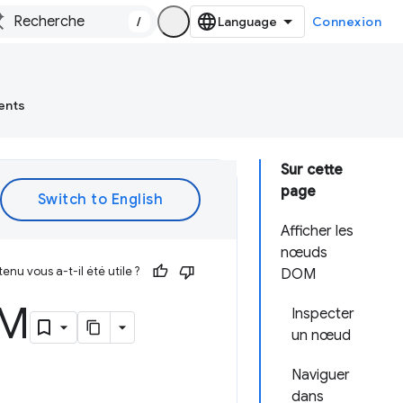
/
Connexion
ents
Sur cette
page
Afficher les
nœuds
enu vous a-t-il été utile ?
DOM
OM
Inspecter
un nœud
Naviguer
dans