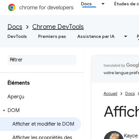
Docs
Études de 
Docs
Chrome DevTools
DevTools
Premiers pas
Assistance par IA
votre langue préf
Éléments
Accueil
Docs
Aperçu
Affic
DOM
Afficher et modifier le DOM
Kayce
Afficher les propriétés des