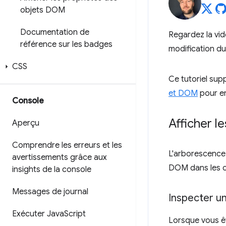
objets DOM
Documentation de
Regardez la vidé
référence sur les badges
modification d
CSS
Ce tutoriel sup
et DOM
pour en
Console
Afficher 
Aperçu
Comprendre les erreurs et les
L'arborescenc
avertissements grâce aux
DOM dans les o
insights de la console
Messages de journal
Inspecter u
Exécuter Java
Script
Lorsque vous ê