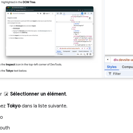
ur
Sélectionner un élément
.
nez
Tokyo
dans la liste suivante.
yo
outh