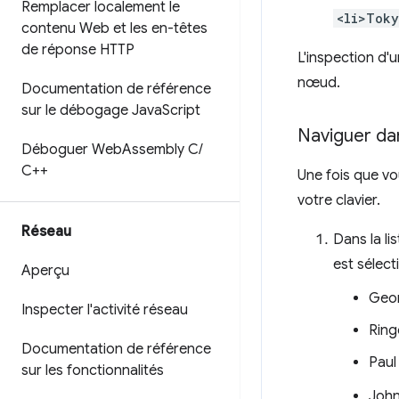
Remplacer localement le
<li>Toky
contenu Web et les en-têtes
de réponse HTTP
L'inspection d'
nœud.
Documentation de référence
sur le débogage Java
Script
Naviguer da
Déboguer Web
Assembly C
/
C++
Une fois que v
votre clavier.
Réseau
Dans la li
est sélec
Aperçu
Geo
Inspecter l'activité réseau
Ring
Documentation de référence
Paul
sur les fonctionnalités
Joh