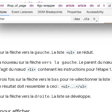
r la flèche vers la
gauche
. La liste
<ul>
se réduit.
 nouveau sur la flèche
vers la gauche
. Le parent du nœ
 s'agit du nœud
<li>
contenant les instructions pour l'étape 1.
ois fois sur la flèche vers le
bas
pour re-sélectionner la liste
e résultat doit ressembler à ceci :
<ul>...</ul>
r la flèche vers la
droite
. La liste se développe.
 pour afficher