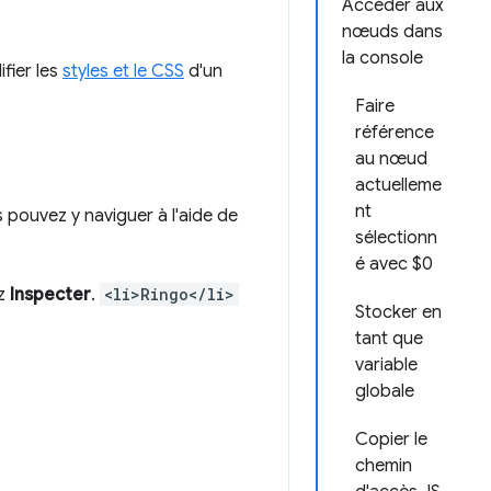
Accéder aux
nœuds dans
la console
fier les
styles et le CSS
d'un
Faire
référence
au nœud
actuelleme
nt
pouvez y naviguer à l'aide de
sélectionn
é avec $0
ez
Inspecter
.
<li>Ringo</li>
Stocker en
tant que
variable
globale
Copier le
chemin